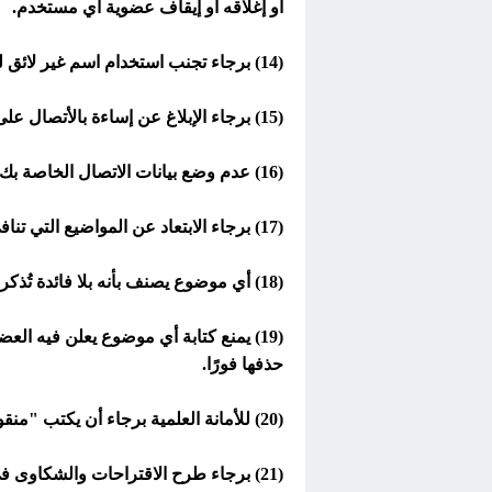
أو إغلاقه أو إيقاف عضوية أي مستخدم.
(14) برجاء تجنب استخدام اسم غير لائق لعضويتك عند التسجيل أو التسجيل بحروف مبهمة أو أرقام.
(15) برجاء الإبلاغ عن إساءة بالأتصال على إدارة الموقع ، بمجرد وجود أي مواضيع أو ردود مُخالفة فورًا.
(16) عدم وضع بيانات الاتصال الخاصة بك علنًا بالموقع مهما كان.
(17) برجاء الابتعاد عن المواضيع التي تنافي الذوق والأدب العام.
(18) أي موضوع يصنف بأنه بلا فائدة تُذكر ولا يساهم في صقل الجانب المعرفي والمعلوماتي سيتم حذفه فورًا.
(19) يمنع كتابة أي موضوع يعلن فيه ا
حذفها فورًا.
(20) للأمانة العلمية برجاء أن يكتب "منقول" من باب رد الحقوق لأصحابها إذا كانت الإجابة منقولة.
(21) برجاء طرح الاقتراحات والشكاوى في قسم الاقتراحات والشكاوى.