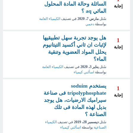
السائلة وحالة المادة المحلول
إجابة
المائي aq ؟
سُئل
مارس 7، 2020
في تصنيف
الكيمياء العامة
بواسطة
دحمي
هل يوجد تجربة سهل تطبيقيها
1
لإثبات ان ثاني أكسيد التيتانيوم
إجابة
يحلل المواد العضوية وتنقية
الماء؟
سُئل
يناير 3، 2020
في تصنيف
الكيمياء العامة
بواسطة
اسألني كيمياء
يستخدم soduim
1
tripolyphosphate فى صناعة
إجابة
سيراميك الارضيات، هل يوجد
بديل لهذه المادة فى تلك
الصناعة ؟
سُئل
ديسمبر 28، 2019
في تصنيف
الكيمياء
الصناعية
بواسطة
اسألني كيمياء