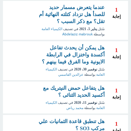
عندما يتعرض مسمار حديد
1
للصدأ هل تزداد كتلته النهائية أم
إجابة
تقل؟ مع ذكر السبب ؟
سُئل
يناير 5، 2021
في تصنيف
الكيمياء العامة
بواسطة
Abdelaziz mabrouk
هل يمكن أن يحدث تفاعل
1
أكسدة واختزال في الرابطة
إجابة
الايونية وما الفرق فيما بينهم ؟
سُئل
نوفمبر 30، 2020
في تصنيف
الكيمياء
العامة
بواسطة
عزالدين القاسمي
هل يتفاعل حمض النيتريك مع
1
أكسيد الحديد الثنائى ؟
إجابة
سُئل
نوفمبر 11، 2020
في تصنيف
الكيمياء
العامة
بواسطة
محمد رياض
هل تنطبق قاعدة الثمانيات علي
1
مركب SO3 ؟
إجابة