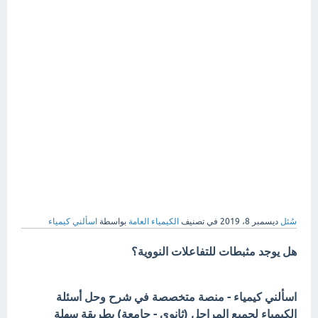
سُئل
ديسمبر 8، 2019
في تصنيف
الكيمياء العامة
بواسطة
اسألني كيمياء
هل يوجد مثبطات للتفاعلات النووية؟
اسألني كيمياء - منصة متخصصة في شرح وحل أسئلة
الكيمياء لجميع المراحل (ثانوي - جامعة) بطريقة سهلة