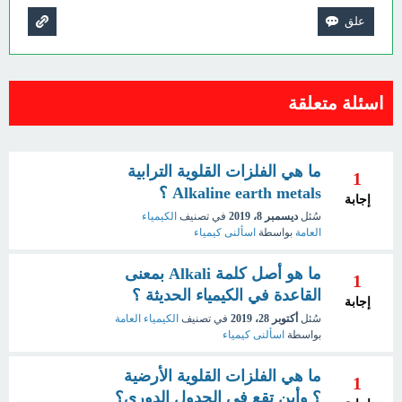
اسئلة متعلقة
ما هي الفلزات القلوية الترابية
1
Alkaline earth metals ؟
إجابة
سُئل
ديسمبر 8، 2019
في تصنيف
الكيمياء
العامة
بواسطة
اسألنى كيمياء
ما هو أصل كلمة Alkali بمعنى
1
القاعدة في الكيمياء الحديثة ؟
إجابة
سُئل
أكتوبر 28، 2019
في تصنيف
الكيمياء العامة
بواسطة
اسألنى كيمياء
ما هي الفلزات القلوية الأرضية
1
؟ وأين تقع فى الجدول الدوري؟