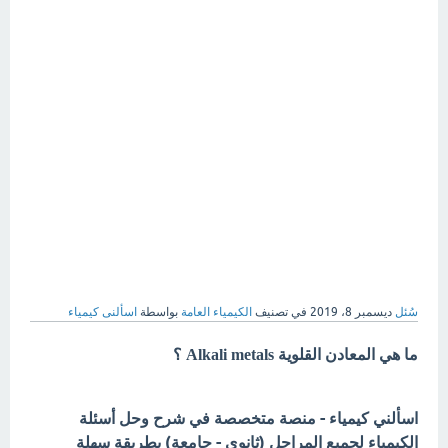
سُئل
ديسمبر 8، 2019
في تصنيف
الكيمياء العامة
بواسطة
اسألنى كيمياء
ما هي المعادن القلوية Alkali metals ؟
اسألني كيمياء - منصة متخصصة في شرح وحل أسئلة
الكيمياء لجميع المراحل (ثانوي - جامعة) بطريقة سهلة