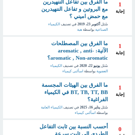
ما الفرق بين تفاعل الننهيدرين
1
مع البروتين و تفاعل الننهيدرين
إجابة
مع حمض اميني ؟
سُئل
أكتوبر 23، 2019
في تصنيف
الكيمياء
الصناعية
بواسطة
هبة
ما الفرق بين المصطلحات
1
الآتية: aromatic , anti-
إجابة
aromatic , Non-aromatic؟
سُئل
يونيو 22، 2020
في تصنيف
الكيمياء
العضوية
بواسطة
اسألنى كيمياء
ما الفرق بين الهيئات المجسمة
1
BT, TB, TT, BB في الكيمياء
إجابة
الفراغية؟
سُئل
يناير 16، 2025
في تصنيف
الكيمياء العامة
بواسطة
اسألنى كيمياء
أحسب النسبة بين ثابت التفاعل
0
الطردي الي ثابت سرعة