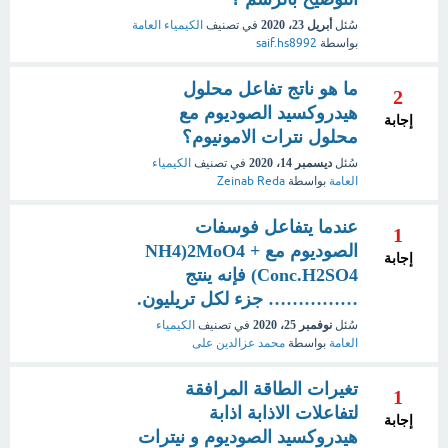
سُئل
أبريل 23، 2020
في تصنيف
الكيمياء العامة
بواسطة
saif.hs8992
ما هو ناتج تفاعل محلول
2
هيدروكسيد الصوديوم مع
إجابة
محلول نترات الامونيوم؟
سُئل
ديسمبر 14، 2020
في تصنيف
الكيمياء
العامة
بواسطة
Zeinab Reda
عندما يتفاعل فوسفات
1
الصوديوم مع NH4)2MoO4 +
إجابة
Conc.H2SO4) فإنه ينتج
…………… جزء لكل تريليون.
سُئل
نوفمبر 25، 2020
في تصنيف
الكيمياء
العامة
بواسطة
محمد عزالدين على
تغيرات الطاقة المرافقة
1
لتفاعلات الاذابة اذابة
إجابة
هيدروكسيد الصوديوم و نيترات