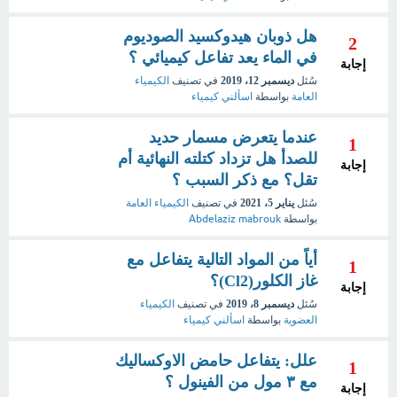
هل ذوبان هيدوكسيد الصوديوم
2
في الماء يعد تفاعل كيميائي ؟
إجابة
سُئل
ديسمبر 12، 2019
في تصنيف
الكيمياء
العامة
بواسطة
اسألني كيمياء
عندما يتعرض مسمار حديد
1
للصدأ هل تزداد كتلته النهائية أم
إجابة
تقل؟ مع ذكر السبب ؟
سُئل
يناير 5، 2021
في تصنيف
الكيمياء العامة
بواسطة
Abdelaziz mabrouk
أياً من المواد التالية يتفاعل مع
1
غاز الكلور(Cl2)؟
إجابة
سُئل
ديسمبر 8، 2019
في تصنيف
الكيمياء
العضوية
بواسطة
اسألني كيمياء
علل: يتفاعل حامض الاوكساليك
1
مع ٣ مول من الفينول ؟
إجابة