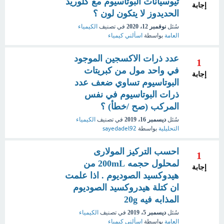
ثيوسيانات البوتاسيوم مع كلوريد
إجابة
الحديدوز لا يتكون لون ؟
سُئل
نوفمبر 12، 2020
في تصنيف
الكيمياء
العامة
بواسطة
اسألني كيمياء
عدد ذرات الاكسجين الموجود
1
في واحد مول من كبريتات
إجابة
البوتاسيوم تساوي ضعف عدد
ذرات البوتاسيوم في نفس
المركب (صح /خطأ) ؟
سُئل
ديسمبر 16، 2019
في تصنيف
الكيمياء
التحليلية
بواسطة
sayedadel92
احسب التركيز المولارى
1
لمحلول حجمه 200mL من
إجابة
هيدوكسيد الصوديوم . اذا علمت
ان كتلة هيدروكسيد الصوديوم
المذابه فيه 20g
سُئل
ديسمبر 5، 2019
في تصنيف
الكيمياء
العامة
بواسطة
اسألني كيمياء