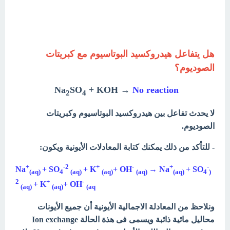
هل يتفاعل هيدروكسيد البوتاسيوم مع كبريتات
الصوديوم؟
Na
SO
+ KOH →
No reaction
2
4
لا يحدث تفاعل بين هيدروكسيد البوتاسيوم وكبريتات
الصوديوم.
- للتأكد من ذلك يمكنك كتابة المعادلات الأيونية ويكون:
+
-2
+
-
+
-
Na
+ SO
+ K
+ OH
→ Na
+ SO
(aq)
4
(aq)
(aq)
(aq)
(aq)
4
(
2
+
-
+ K
+ OH
(aq)
(aq)
(aq
ونلاحظ من المعادلة الاجمالية الأيونية أن جميع الأيونات
محاليل مائية ذائبة ويسمى فى هذة الحالة Ion exchange