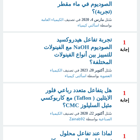
الصوديوم في ماء مقطر
(تجربة)؟
سُئل
مارس 4، 2020
في تصنيف
الكيمياء العامة
بواسطة
اسألني كيمياء
تجربة تفاعل هيدروكسيد
1
الصوديوم NaOH مع الفينولات
إجابة
للتمييز بين أنواع الفينولات
المختلفة؟
سُئل
أكتوبر 20، 2023
في تصنيف
الكيمياء
العضوية
بواسطة
اسألنى كيمياء
هل يتفاعل متعدد رباعي فلور
1
الايثلين ( Taflon) مع كاربوكسي
إجابة
مثيل السليلوز CMC؟
سُئل
أكتوبر 22، 2020
في تصنيف
الكيمياء
الصناعية
بواسطة
Zainab92
لماذا عند تفاعل محلول
1