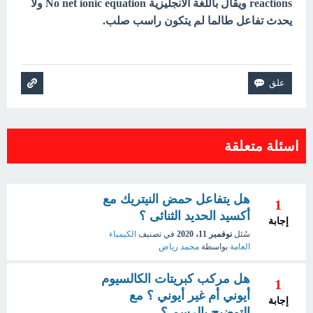
reactions ويقال باللغة الأنجليزية No net ionic equation ولا
يحدث تفاعل طالما لم يتكون راسب صلب.
اسئلة متعلقة
هل يتفاعل حمض النيتريك مع
1
أكسيد الحديد الثنائى ؟
إجابة
سُئل
نوفمبر 11، 2020
في تصنيف
الكيمياء
العامة
بواسطة
محمد رياض
هل مركب كبريتات الكالسيوم
1
أيوني أم غير أيوني ؟ مع
إجابة
التوضيح بالرسم ؟