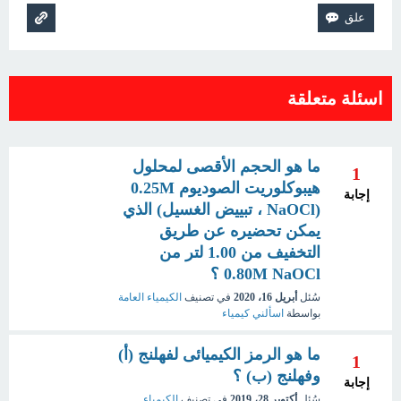
اسئلة متعلقة
ما هو الحجم الأقصى لمحلول
1
هيبوكلوريت الصوديوم 0.25M
إجابة
(NaOCl ، تبييض الغسيل) الذي
يمكن تحضيره عن طريق
التخفيف من 1.00 لتر من
0.80M NaOCl ؟
سُئل
أبريل 16، 2020
في تصنيف
الكيمياء العامة
بواسطة
اسألني كيمياء
ما هو الرمز الكيميائى لفهلنج (أ)
1
وفهلنج (ب) ؟
إجابة
سُئل
أكتوبر 28، 2019
في تصنيف
الكيمياء