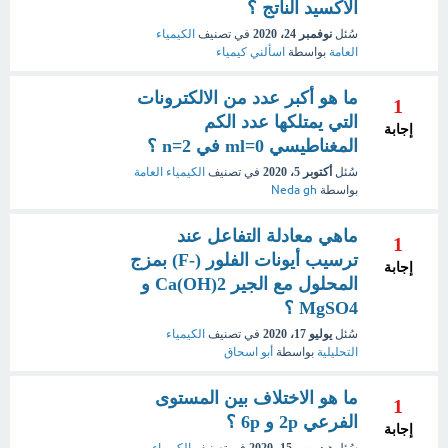
الأكسيد الناتج ؟
سُئل
نوفمبر 24، 2020
في تصنيف
الكيمياء
العامة
بواسطة
اسألني كيمياء
ما هو أكبر عدد من الالكترونات
1
التي يمتلكها عدد الكم
إجابة
المغناطيسي ml=0 في n=2 ؟
سُئل
أكتوبر 5، 2020
في تصنيف
الكيمياء العامة
بواسطة
Neda gh
ماهي معادلة التفاعل عند
1
ترسيب أيونات الفلور (-F) بمزج
إجابة
المحلول مع الجير 2(Ca(OH و
MgSO4 ؟
سُئل
يوليو 17، 2020
في تصنيف
الكيمياء
التحليلية
بواسطة
أبو اسحاق
ما هو الاختلاف بين المستوى
1
الفرعي 2p و 6p ؟
إجابة