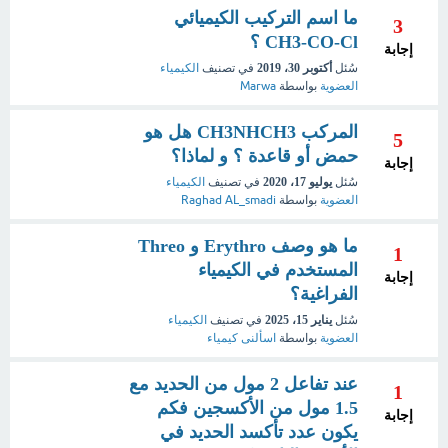
ما اسم التركيب الكيميائي
3
CH3-CO-Cl ؟
إجابة
سُئل
أكتوبر 30، 2019
في تصنيف
الكيمياء
العضوية
بواسطة
Marwa
المركب CH3NHCH3 هل هو
5
حمض أو قاعدة ؟ و لماذا؟
إجابة
سُئل
يوليو 17، 2020
في تصنيف
الكيمياء
العضوية
بواسطة
Raghad AL_smadi
ما هو وصف Erythro و Threo
1
المستخدم في الكيمياء
إجابة
الفراغية؟
سُئل
يناير 15، 2025
في تصنيف
الكيمياء
العضوية
بواسطة
اسألنى كيمياء
عند تفاعل 2 مول من الحديد مع
1
1.5 مول من الأكسجين فكم
إجابة
يكون عدد تأكسد الحديد في