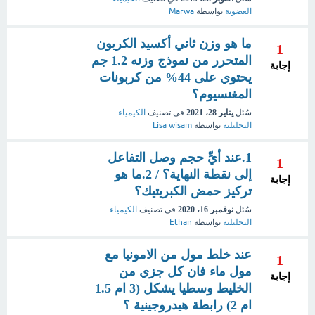
العضوية
بواسطة
Marwa
ما هو وزن ثاني أكسيد الكربون
1
المتحرر من نموذج وزنه 1.2 جم
إجابة
يحتوي على 44% من كربونات
المغنسيوم؟
سُئل
يناير 28، 2021
في تصنيف
الكيمياء
التحليلية
بواسطة
Lisa wisam
1.عند أيِّ حجم وصل التفاعل
1
إلى نقطة النهاية؟ / 2.ما هو
إجابة
تركيز حمض الكبريتيك؟
سُئل
نوفمبر 16، 2020
في تصنيف
الكيمياء
التحليلية
بواسطة
Ethan
عند خلط مول من الامونيا مع
1
مول ماء فان كل جزي من
إجابة
الخليط وسطيا يشكل (3 ام 1.5
ام 2) رابطة هيدروجينية ؟