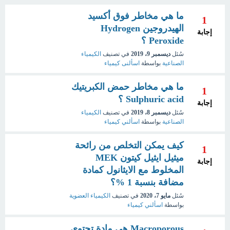
ما هي مخاطر فوق أكسيد
1
الهيدروجين Hydrogen
إجابة
Peroxide ؟
سُئل
ديسمبر 9، 2019
في تصنيف
الكيمياء
الصناعية
بواسطة
اسألنى كيمياء
ما هي مخاطر حمض الكبريتيك
1
Sulphuric acid ؟
إجابة
سُئل
ديسمبر 8، 2019
في تصنيف
الكيمياء
الصناعية
بواسطة
اسألني كيمياء
كيف يمكن التخلص من رائحة
1
ميثيل ايثيل كيتون MEK
إجابة
المخلوط مع الايثانول كمادة
مضافة بنسبة 1 ‎%‎؟
سُئل
مايو 7، 2020
في تصنيف
الكيمياء العضوية
بواسطة
اسألني كيمياء
Macroporous هي مادة تحتوي