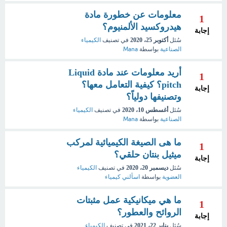
معلومات عن خطورة مادة
1
هيدروكسيد الألمنيوم؟
إجابة
سُئل
أكتوبر 25، 2020
في تصنيف
الكيمياء
الصناعية
بواسطة
Mana
أريد معلومات عند مادة Liquid
1
pitch؟ كيفية التعامل معها؟
إجابة
وتصنيفها دولياً؟
سُئل
أغسطس 10، 2020
في تصنيف
الكيمياء
الصناعية
بواسطة
Mana
ما هى الصيغة الكيميائية لمركب
1
ميثيل بنتان حلقي؟
إجابة
سُئل
ديسمبر 20، 2020
في تصنيف
الكيمياء
العضوية
بواسطة
اسألني كيمياء
ما هي ميكانيكية عمل مثبتات
1
الروائح والعطور؟
إجابة
سُئل
يناير 22، 2021
في تصنيف
الكيمياء