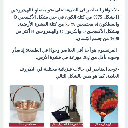
- لا تتوافر العناصر فى الطبيعة على نحو متساوٍ فالهيدروجين
H يشكل 75% من كتلة الكون في حين يشكل الأكسجين O
والسيلكون Si مجتمعين % 75 من كتلة القشرة الأرضية،
ويشكل الأكسجين O والكربون C والهيدروجين H أكثر من
90% من جسم الإنسان.
- الفرنسيوم هو أحد أقل العناصر وجودًا في الطبيعة؛ إذ يقدَّر
وجوده بأقل من 20g موزعة في قشرة الأرض.
-
توجد العناصر في حالات فيزيائية مختلفة في الظروف
العادية، كما هو مبين بالشكل التالي: