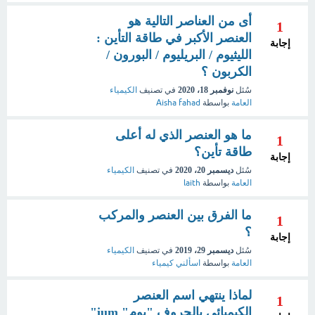
أى من العناصر التالية هو
1
العنصر الأكبر في طاقة التأين :
إجابة
الليثيوم / البريليوم / البورون /
الكربون ؟
سُئل
نوفمبر 18، 2020
في تصنيف
الكيمياء
العامة
بواسطة
Aisha fahad
ما هو العنصر الذي له أعلى
1
طاقة تأين؟
إجابة
سُئل
ديسمبر 20، 2020
في تصنيف
الكيمياء
العامة
بواسطة
laith
ما الفرق بين العنصر والمركب
1
؟
إجابة
سُئل
ديسمبر 29، 2019
في تصنيف
الكيمياء
العامة
بواسطة
اسألني كيمياء
لماذا ينتهي اسم العنصر
1
الكيميائي بالحروف "يوم" ium"