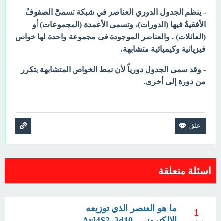
- ينظم الجدول الدوري العناصر في شبكة تسمىَّ الصفوفُ
الأفقيةُ فيها (الدورات)، وتسمى الأعمدة (المجموعات) أو
(العائلات) . والعناصر الموجودة فى مجموعة واحدة لها خواص
فيزيائية وكيميائية متشابهة.
- وقد سمى الجدول دورياً لأن نمط الخواص المتشابهة يتكرر
من دورة إلى أخرى.
اسئلة متعلقة
ما هو العنصر الذي توزيعه
1
الإلكتروني Ar]4S2 ,3d10 ,