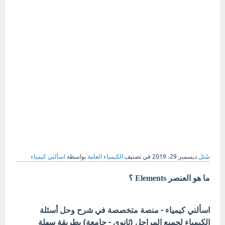
سُئل
ديسمبر 29، 2019
في تصنيف
الكيمياء العامة
بواسطة
اسألني كيمياء
ما هو العنصر Elements ؟
اسألني كيمياء - منصة متخصصة في شرح وحل أسئلة
الكيمياء لجميع المراحل (ثانوي - جامعة) بطريقة سهلة