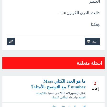
العنصر
فالعدد الذري للكربون = ٦ ..
وهكذا
اسئلة متعلقة
ما هو العدد الكتلي Mass
2
number ؟ مع التوضيح بالأمثلة؟
إجابة
سُئل
ديسمبر 29، 2019
في تصنيف
الكيمياء
العامة
بواسطة
اسألني كيمياء