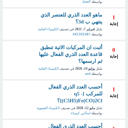
بواسطة
Josef
ماهو العدد الذري للعنصر الذي
1
ينتهي ب 3d؟
إجابة
سُئل
فبراير 7، 2021
في تصنيف
الكيمياء العامة
بواسطة
445392481
أثبت ان المركبات الاتية تنطبق
0
قاعدة العدد الذري الفعال عليها
إجابة
ثم ارسمها؟
سُئل
يوليو 14، 2020
في تصنيف
الكيمياء العامة
بواسطة
aml
أحسب العدد الذري الفعال
1
للمركب [η5 -
إجابة
C5H5)Fe(CO)2Cl)]؟
سُئل
مايو 12، 2020
في تصنيف
الكيمياء العضوية
بواسطة
اسألني كيمياء
أحسب العدد الذري الفعال