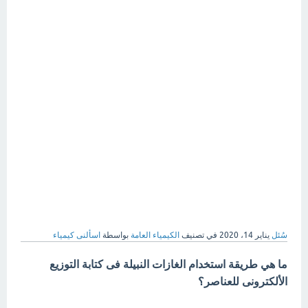
سُئل
يناير 14، 2020
في تصنيف
الكيمياء العامة
بواسطة
اسألنى كيمياء
ما هي طريقة استخدام الغازات النبيلة فى كتابة التوزيع
الألكترونى للعناصر؟