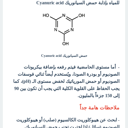
للمياه بإذابة حمض السيانوريك
Cyanuric acid
حمض السيانوريك Cyanuric acid
- أما مستوى الحامضية فيتم رفعه بإضافة بيكربونات
الصوديوم أو بودرة الصودا، ويُستخدم أيضاً ثنائي فوسفات
الصوديوم أو حمض المورياتيك لخفض مستوى الـ (pH)، كما
يجب الحفاظ على القلوية الكلية التي يجب أن تكون بين 90
إلى 150 جزءاً بالمليون.
ملاحظات هامة جداً
- ابحث عن هيبوكلوريت الكالسيوم (صلب) أو هيبوكلوريت
الصوديوم (سائل) إذا اخترت تجنب حمض السيانوريك.