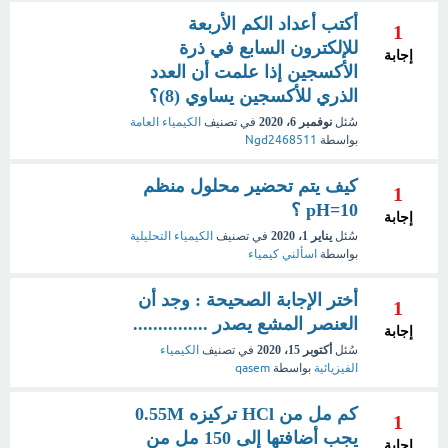
أكتب أعداد الكم الأربعة
1
للإلكترون السابع في ذرة
إجابة
الأكسجين إذا علمت أن العدد
الذري للأكسجين يساوي (8)؟
سُئل
نوفمبر 6، 2020
في تصنيف
الكيمياء العامة
بواسطة
Ngd2468511
كيف يتم تحضير محلول منظم
1
pH=10 ؟
إجابة
سُئل
يناير 1، 2020
في تصنيف
الكيمياء التحليلية
بواسطة
اسألني كيمياء
أختر الإجابة الصحيحة : وجد أن
1
العنصر المشع يصدر ...............
إجابة
سُئل
أكتوبر 15، 2020
في تصنيف
الكيمياء
الفيزيائية
بواسطة
qasem
كم مل من HCl تركيزه 0.55M
1
يجب أضافتها إلى 150 مل من
إجابة