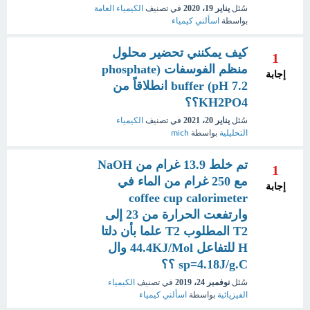
سُئل
يناير 19، 2020
في تصنيف
الكيمياء العامة
بواسطة
اسألني كيمياء
كيف يمكنني تحضير محلول
1
منظم الفوسفات (phosphate
إجابة
buffer (pH 7.2 انطلاقاً من
KH2PO4؟؟
سُئل
يناير 20، 2021
في تصنيف
الكيمياء
التحليلية
بواسطة
mich
تم خلط 13.9 غرام من NaOH
1
مع 250 غرام من الماء في
إجابة
coffee cup calorimeter
وارتفعت الحرارة من 23 إلى
T2 المطلوب T2 علما بأن دلتا
H للتفاعل 44.4KJ/Mol وال
sp=4.18J/g.C ؟؟
سُئل
نوفمبر 24، 2019
في تصنيف
الكيمياء
الفيزيائية
بواسطة
اسألني كيمياء