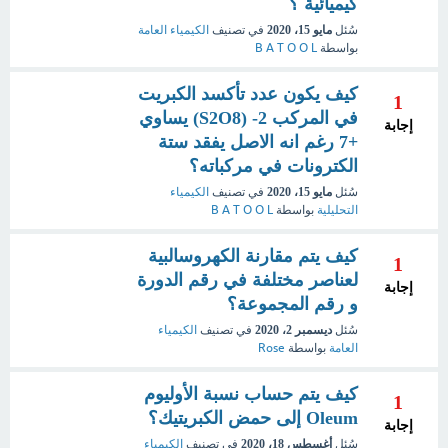
كيميائية ؟
سُئل
مايو 15، 2020
في تصنيف
الكيمياء العامة
بواسطة
B A T O O L
كيف يكون عدد تأكسد الكبريت
1
في المركب S2O8) -2) يساوي
إجابة
+7 رغم انه الاصل يفقد ستة
الكترونات في مركباته؟
سُئل
مايو 15، 2020
في تصنيف
الكيمياء
التحليلية
بواسطة
B A T O O L
كيف يتم مقارنة الكهروسالبية
1
لعناصر مختلفة في رقم الدورة
إجابة
و رقم المجموعة؟
سُئل
ديسمبر 2، 2020
في تصنيف
الكيمياء
العامة
بواسطة
Rose
كيف يتم حساب نسبة الأوليوم
1
Oleum إلى حمض الكبريتيك؟
إجابة
سُئل
أغسطس 18، 2020
في تصنيف
الكيمياء