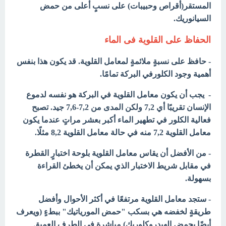
المستقر(أقراص وحبيبات) على نسبٍ أعلى من حمض
السيانوريك.
الحفاظ على القلوية فى الماء
- حافظ على نسبةٍ ملائمةٍ لمعامل القلوية. قد يكون هذا بنفس
أهمية وجود الكلورفي البركة تمامًا.
- يجب أن يكون معامل القلوية في البركة هو نفسه لدموع
الإنسان تقريبًا أي 7,2 ولكن المدى من 7,2-7,6 جيد. تصبح
فعالية الكلور في تطهير الماء أكبر بعشر مراتٍ عندما يكون
معامل القلوية 7,2 منه في حالة معامل القلوية 8,2 مثلًا.
- من الأفضل أن يقاس معامل القلوية بلوحة اختبارٍ القطرة
في مقابل شريط الاختبار الذي يمكن أن يخطئ القراءة
بسهولة.
- ستجد معامل القلوية مرتفعًا في أكثر الأحوال وأفضل
طريقةٍ لخفضه هي بسكب "حمض المورياتيك" ببطءٍ (ويعرف
أيضًا بحمض الهيدروكلوريك) مباشرةٍ في الطرف العميق