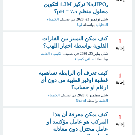
Na₂HPO₄ تركيز 1.3M لتكوين
محلول منظم pH = 7.5؟
سُئل
نوفمبر 23، 2020
في تصنيف
الكيمياء
التحليلية
بواسطة
لونا
كيف يمكن التمييز بين الفلزات
1
القلوية بواسطة اختبار اللهب؟
إجابة
سُئل
يناير 25، 2020
في تصنيف
الكيمياء العامة
بواسطة
اسألني كيمياء
كيف تعرف أن الرابطة تساهمية
1
قطبية اوغير قطبية من دون أي
إجابة
ارقام او حساب؟
سُئل
سبتمبر 6، 2020
في تصنيف
الكيمياء
العامة
بواسطة
Shahd
كيف يمكن معرفة أن هذا
1
المركب هو عامل مؤكسد أو
إجابة
عامل مختزل دون معادلة