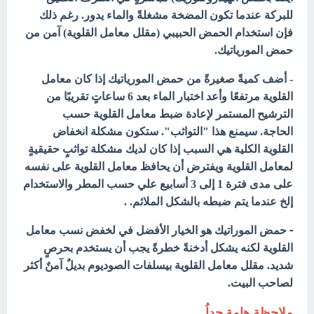
للبركة عندما تكون المضخة مشغلةً والماء يدور. رغم ذلك
فإن استخدام الحمض الحبيبي (مقلل معامل القلوية) آمن من
حمض المورياتيك.
- أضف كميةً صغيرةً من حمض المورياتيك إذا كان معامل
القلوية مرتفعًا وأعد اختبار الماء بعد 6 ساعاتٍ تقريبًا من
الترشيح المستمر لإعادة ضبط معامل القلوية حسب
الحاجة. سيمنع هذا "التواثب". ستكون مشكلة انخفاض
القلوية الكلية هي السبب إذا كان لديك مشكلة تواثبٍ حقيقيةٍ
لمعامل القلوية ويفترض أن يحافظ معامل القلوية على نفسه
على مدى فترة 1 إلى 3 أسابيع علي حسب المطر والاستخدام
إلخ عندما يتم ضبطه بالشكل الملائم. .
- حمض الموراتيك هو الخيار الأفضل في لخفض نسب معامل
القلوية لكنه يشكل أدخنةً خطرةً يجب أن يستخدم بحرصٍ
شديد. مقلل معامل القلوية بيسلفات الصوديوم بديلٌ آمنٌ أكثر
لصاحب البيت.
ملاحظة هامة جداُ