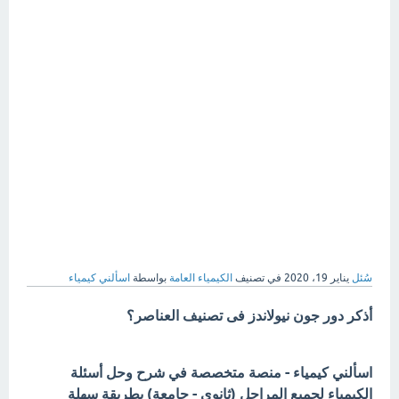
سُئل
يناير 19، 2020
في تصنيف
الكيمياء العامة
بواسطة
اسألني كيمياء
أذكر دور جون نيولاندز فى تصنيف العناصر؟
اسألني كيمياء - منصة متخصصة في شرح وحل أسئلة
الكيمياء لجميع المراحل (ثانوي - جامعة) بطريقة سهلة