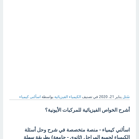
سُئل
يناير 21، 2020
في تصنيف
الكيمياء الفيزيائية
بواسطة
اسألنى كيمياء
أشرح الخواص الفيزيائية للمركبات الأيونية؟
اسألني كيمياء - منصة متخصصة في شرح وحل أسئلة
الكيمياء لجميع المراحل (ثانوي - جامعة) بطريقة سهلة