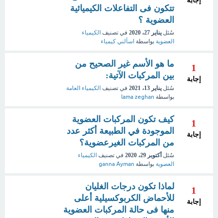
إجابة
تتكون فى التفاعلات الكيميائية
العضوية ؟
سُئل
يناير 27، 2020
في تصنيف
الكيمياء
العضوية
بواسطة
اسألني كيمياء
ما هو الأسم غير الصحيح من
1
بين المركبات الآتية:
إجابة
سُئل
يناير 13، 2021
في تصنيف
الكيمياء العامة
بواسطة
lama zeghan
كيف تكون المركبات العضوية
1
الموجودة في الطبيعة أكثر عدد
إجابة
من المركبات الغيرعضوية؟
سُئل
أكتوبر 29، 2020
في تصنيف
الكيمياء
العضوية
بواسطة
ganna Ayman
لماذا تكون درجات الغليان
1
للأحماض الكربوكسيلية أعلى
إجابة
منها فى حالة المركبات العضوية