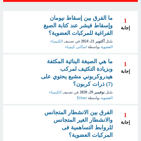
ما الفرق بين إسقاط نيومان
1
وإسقاط فيشر عند كتابة الصيغ
إجابة
الفراغية للمركبات العضوية؟
سُئل
أكتوبر 21، 2024
في تصنيف
الكيمياء
العضوية
بواسطة
اسألنى كيمياء
ما هي الصيغة البنائية المكثفة
1
وبزيادة التكثيف لمركب
إجابة
هيدروكربوني مشبع يحتوي على
(7) ذرات كربون؟
سُئل
نوفمبر 29، 2020
في تصنيف
الكيمياء
العضوية
بواسطة
Ethan
الفرق بين الانشطار المتجانس
1
والانشطار الغير المتجانس
إجابة
للروابط التساهمية فى
المركبات العضوية؟