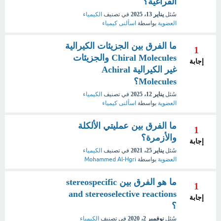
الفراغية؟
سُئل
يناير 13، 2025
في تصنيف
الكيمياء
العضوية
بواسطة
اسألنى كيمياء
ما الفرق بين الجزيئات الكيرالية
1
Chiral Molecules والجزيئات
إجابة
غير الكيرالية Achiral
Molecules؟
سُئل
يناير 12، 2025
في تصنيف
الكيمياء
العضوية
بواسطة
اسألنى كيمياء
ما الفرق بين عمليتي الألكلة
1
والأزمرة؟
إجابة
سُئل
يناير 25، 2021
في تصنيف
الكيمياء
العضوية
بواسطة
Mohammed Al-Hgri
ما هو الفرق بين stereospecific
1
and stereoselective reactions
إجابة
؟
سُئل
نوفمبر 2، 2020
في تصنيف
الكيمياء