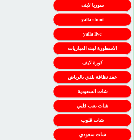
سوريا لايف
yalla shoot
yalla live
الاسطورة لبث المباريات
كورة لايف
عقد نظافة بلدي بالرياض
شات السعودية
شات تعب قلبي
شات قلوب
شات سعودي