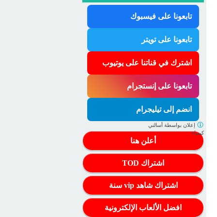
تابعونا على فيسبوك
تابعونا على تويتر
اشترك في قناتنا على يوتيوب
تابعونا على إنستجرام
انضم إلى تيليجرام
إعلان بواسطة
أسالني
كيمياء
أعلن هنا
اشتراك TOD
اشتراك شاهد vip سنة
افضل الألعاب الإلكترونية