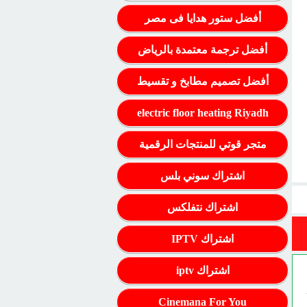
أفضل ستور هدايا فى مصر
أفضل ترجمة معتمدة بالرياض
أفضل تصميم مطابخ و تقسيط
electric floor heating Riyadh
متجر قوتي للمنتجات الرقمية
اشتراك سوني بلس
اشتراك نتفلكس
اشتراك IPTV
اشتراك iptv
Cinemana For You