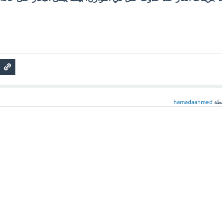
طة
hamadaahmed