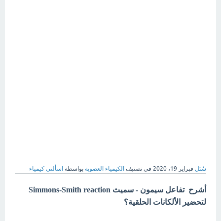
سُئل
فبراير 19، 2020
في تصنيف
الكيمياء العضوية
بواسطة
اسألني كيمياء
أشرح تفاعل سيمون - سميث Simmons-Smith reaction
لتحضير الألكانات الحلقية؟