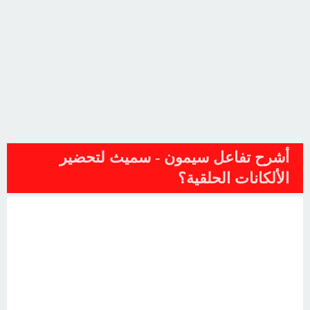
أشرح تفاعل سيمون - سميث لتحضير
الألكانات الحلقية؟