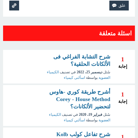
اسئلة متعلقة
شرح التشابة الفراغي فى
1
الألكانات الحلقية؟
إجابة
سُئل
ديسمبر 25، 2022
في تصنيف
الكيمياء
العضوية
بواسطة
اسألنى كيمياء
أشرح طريقة كوري -هاوس
1
Corey - House Method
إجابة
لتحضير الألكانات؟
سُئل
فبراير 19، 2020
في تصنيف
الكيمياء
العضوية
بواسطة
اسألني كيمياء
شرح تفاعل كولب Kolb
1