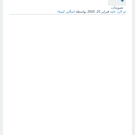
تصويتات
تم الرد عليه
فبراير 25، 2020
بواسطة
اسألني كيمياء