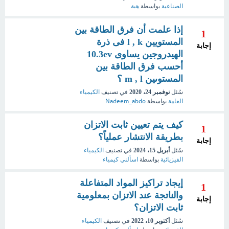
الصناعية
بواسطة
هبة
إذا علمت أن فرق الطاقة بين
1
المستويين l , k فى ذرة
إجابة
الهيدروجين يساوى 10.3ev
أحسب فرق الطاقة بين
المستوىين m , l ؟
سُئل
نوفمبر 24، 2020
في تصنيف
الكيمياء
العامة
بواسطة
Nadeem_abdo
كيف يتم تعيين ثابت الاتزان
1
بطريقة الانتشار عملياً؟
إجابة
سُئل
أبريل 15، 2024
في تصنيف
الكيمياء
الفيزيائية
بواسطة
اسألني كيمياء
إيجاد تراكيز المواد المتفاعلة
1
والناتجة عند الاتزان بمعلومية
إجابة
ثابت الاتزان؟
سُئل
أكتوبر 10، 2022
في تصنيف
الكيمياء