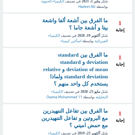
سُئل
يناير 1، 2021
في تصنيف
الكيمياء الحيوية
بواسطة
Hadeel Alt
ما الفرق بين أشعة ألفا واشعة
1
بيتا و أشعة جاما ؟
إجابة
سُئل
أكتوبر 19، 2020
في تصنيف
الكيمياء
الفيزيائية
بواسطة
اسألني كيمياء
ما الفرق بين standard
1
deviation و standard
إجابة
deviation of mean و relative
standard deviation ولماذا
يستخدم كل واحد منهم ؟
سُئل
مايو 23، 2020
في تصنيف
الكيمياء
التحليلية
بواسطة
Osama.Mohammad 11
ما الفرق بين تفاعل الننهيدرين
1
مع البروتين و تفاعل الننهيدرين
إجابة
مع حمض اميني ؟
سُئل
أكتوبر 23، 2019
في تصنيف
الكيمياء