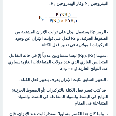
النيتروجين N
وغاز الھيدروجين H
.
2
2
- الرمز Kp يستعمل ليدل على ثوابت الإتزان المشتقة من
الضغوط الجزئية، و Kc لتدل على ثوابت الإتزان عن وجود
التركيزات المولارية في تعبير فعل الكتلة.
-عموما (Kc) ,(Kp) ليسا متساويين
عددياً إلإ في حالة التفاعل
المتجانس الغازي الذي عدد مولات المتفاعلات الغازية يساوي
عدد النواتج الغازية
(n
= n
).
P
R
- التعبير السابق لثابت الإتزان يعرف بتعبير فعل الكتلة.
- قد كتب تعبير فعل الكتلة بالتركيزات (أو الضغوط الجزئية)
للنواتج في البسط وللمواد المتفاعلة في البسط وللمواد
المتفاعلة فى المقام
- ولما كان ھذا الكسر مساويا ً لمقدار ثابت عند الإتزان، فإن