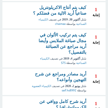
كبف يتم أنتاج الاكريلونتريل
1
صناعياً أريد الالية من فضلكم ؟
إجابة
سُئل
أكتوبر 30، 2019
في تصنيف
الكيمياء
الصناعية
بواسطة
chaimaa
كيف يتم تركيب الألوان في
1
مجال صباغة الملابس وأيضا
إجابة
أريد مراجع عن الصباغة
بالتفصيل؟
سُئل
أكتوبر 4، 2019
في تصنيف
الكيمياء
الصناعية
بواسطة
S7S
أريد مصادر ومراجع عن شرح
1
التهجين وأنواعه؟
إجابة
سُئل
يونيو 2، 2020
في تصنيف
الكيمياء العضوية
بواسطة
saif.hs8992
أريد شرح كامل ووافي عن
1
الكروماتوغرافيا ؟