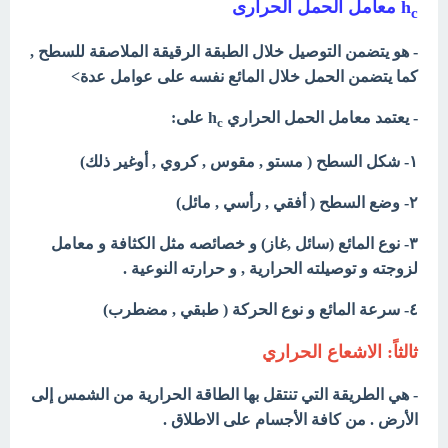
h
معامل الحمل الحرارى
c
- هو يتضمن التوصيل خلال الطبقة الرقيقة الملاصقة للسطح ,
كما يتضمن الحمل خلال المائع نفسه على عوامل عدة>
- يعتمد معامل الحمل الحراري h
على:
c
١- شكل السطح ( مستو , مقوس , كروي , أوغير ذلك)
٢- وضع السطح ( أفقي , رأسي , مائل)
٣- نوع المائع (سائل ,غاز) و خصائصه مثل الكثافة و معامل
لزوجته و توصيلته الحرارية , و حرارته النوعية .
٤- سرعة المائع و نوع الحركة ( طبقي , مضطرب)
ثالثاً: الاشعاع الحراري
- هي الطريقة التي تنتقل بها الطاقة الحرارية من الشمس إلى
الأرض . من كافة الأجسام على الاطلاق .