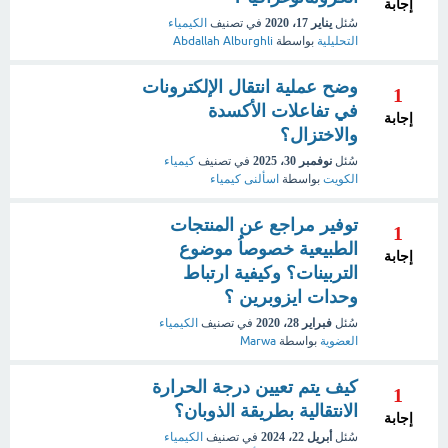
إجابة
سُئل
يناير 17، 2020
في تصنيف
الكيمياء
التحليلية
بواسطة
Abdallah Alburghli
وضح عملية انتقال الإلكترونات
1
في تفاعلات الأكسدة
إجابة
والاختزال؟
سُئل
نوفمبر 30، 2025
في تصنيف
كيمياء
الكويت
بواسطة
اسألنى كيمياء
توفير مراجع عن المنتجات
1
الطبيعية خصوصاُ موضوع
إجابة
التربينات؟ وكيفية ارتباط
وحدات ايزوبرين ؟
سُئل
فبراير 28، 2020
في تصنيف
الكيمياء
العضوية
بواسطة
Marwa
كيف يتم تعيين درجة الحرارة
1
الانتقالية بطريقة الذوبان؟
إجابة
سُئل
أبريل 22، 2024
في تصنيف
الكيمياء