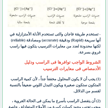
- تستخدم طريقة فاجان والتى تستخدم الأدلة الأمتزازاية في
أنها سريعة (Rapid) ودقيقة (accurate) ومصادقة (reliable)
لكنها محدودة لعدد من معايرات الترسيب يتكون فيها راسب
غروي بسرعة.
الشروط الواجب توافرها فى الراسب ودليل
الأدمصاص فى معايرات الترسيب
(1) يجب أن لا يكون المحلول مخففاُ جداُ ، لأن كمية الراسب
المتكون ستكون صغيرة ويكون التبدل اللوني ضعيفاُ بالنسبة
لقسم من الدلائل.
(2) أن يتفصل الراسب بأسرع ما يمكن فى الحالة الغروية ،
ويجب تجنب وجود كميات كبيرة من الأملاح المتعادلة ، حاصة