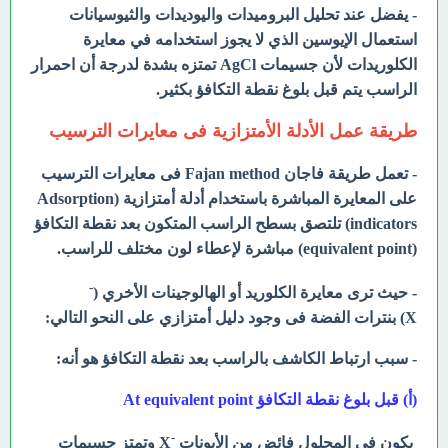
- يفضل عند تحليل البروميدات واليوديدات والثيوسيانات
استعمال الإيوسين الذي لا يجوز استخدامه في معايرة
الكلوريدات لأن جسيمات AgCl تمتزه بشدة لدرجة أن احمرار
الراسب يتم قبل بلوغ نقطة التكافؤ بكثير.
طريقة عمل الأدلة الأمتزازية فى معايرات الترسيب
- تعمل طريقة فاجان Fajan method فى معايرات الترسيب
على المعايرة المباشرة باستخدام أدلة أمتزازية (Adsorption
indicators) تلتصق بسطح الراسب المتكون بعد نقطة التكافؤ
(equivalent point) مباشرة لإعطاء لون مختلف للراسب.
-
- حيث ترى معايرة الكلوريد أو الهالوجينات الأخري (
X) بنترات الفضة فى وجود دليل أمتزازي على النحو التالي:
- سبب ارتباط الكاشف بالراسب بعد نقطة التكافؤ هو أنه:
(أ) قبل بلوغ نقطة التكافؤ
At equivalent point
-
يكون فى المحلول فائض من الأيونات
X وتمتز جسيمات