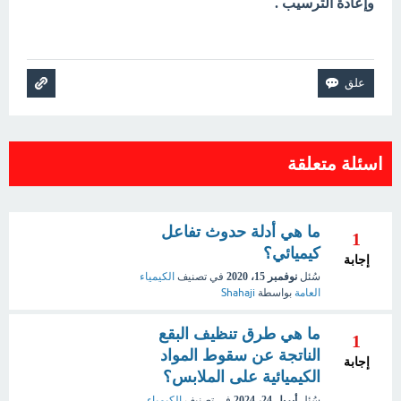
وإعادة الترسيب .
اسئلة متعلقة
ما هي أدلة حدوث تفاعل
1
كيميائي؟
إجابة
سُئل
نوفمبر 15، 2020
في تصنيف
الكيمياء
العامة
بواسطة
Shahaji
ما هي طرق تنظيف البقع
1
الناتجة عن سقوط المواد
إجابة
الكيميائية على الملابس؟
سُئل
أبريل 24، 2024
في تصنيف
الكيمياء