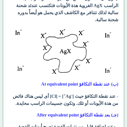
الراسب AgX الغروية هذة الأيونات فتكتسب عندئد شحنة
سالبة لذلك تتنافر مع الكاشف الذي يحمل هو أيضاً بدوره
شحنة سالبة.
(ب)
عند نقطة التكافؤ At equivalent point
+
-
- عند نقطة التكافؤ حيث [
Ag
] = [Cl] أى ليس هناك فائض
من هذة الأيونات أو تلك. وتكون جسيمات الراسب محايدة.
(جـ)
بعد نقطة التكافؤ
After equivalent point
- وعند إضافة قليل من نترات الفضة تصبح أيونات الفضة