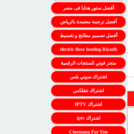
أفضل ستور هدايا فى مصر
أفضل ترجمة معتمدة بالرياض
أفضل تصميم مطابخ و تقسيط
electric floor heating Riyadh
متجر قوتي للمنتجات الرقمية
اشتراك سوني بلس
اشتراك نتفلكس
اشتراك IPTV
اشتراك iptv
Cinemana For You