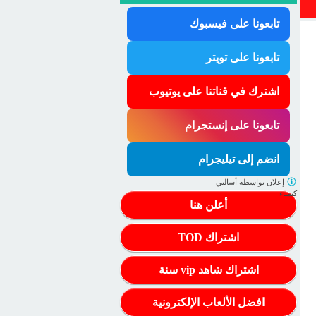
تابعونا على فيسبوك
تابعونا على تويتر
اشترك في قناتنا على يوتيوب
تابعونا على إنستجرام
انضم إلى تيليجرام
إعلان بواسطة
أسالني
كيمياء
أعلن هنا
اشتراك TOD
اشتراك شاهد vip سنة
افضل الألعاب الإلكترونية