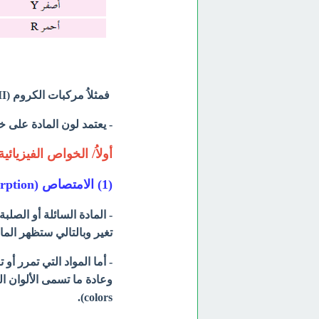
فمثلاُ مركبات الكروم (III) تمتص اللون الأحمر لذا يظهر لونها باللون الأخضر.
- يعتمد لون المادة على خ
أولاُ/ الخواص الفيزيائية
(1) الامتصاص (Absorption)
- المادة السائلة أو الصل
تغير وبالتالي ستظهر الماد
- أما المواد التي تمرر 
colors).