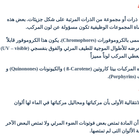
من ذرات أو مجموعة من الذرات المرتبة على شكل جزيئات. بعض هذه
سماة المجموعات الوظيفية تكون مسؤولة عن لون المركب.
مثل هذه المجموعات تسمى بالكروموفورات (Chromophores). يكون هذا الكروموفور قابلاً
للانتقال الالكتروني عند تعرضه للأطوال الموجية للطيف المرئي والفوق بنفسجي (UV – visible)
 يعطي المركب لوناً مميزاً
- من الأمثلة على مثل هذه المركبات بيتا كاروتين (ß-Carotene ) والكيونونات (Quinonones) و
P).
نتقالية الأولى بأن مركباتها ومحاليل مركباتها في الماء لها ألوان
أن المادة تمتص بعض فوتونات الضوء المرئي ولا تمتص البعض الآخر
الألوان التى لم تمتصها.