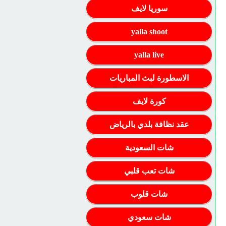
سوريا لايف
yalla shoot
yalla live
الاسطورة لبث المباريات
كورة لايف
عقد نظافة بلدي بالرياض
شات السعودية
شات تعب قلبي
شات قلوب
شات سعودي