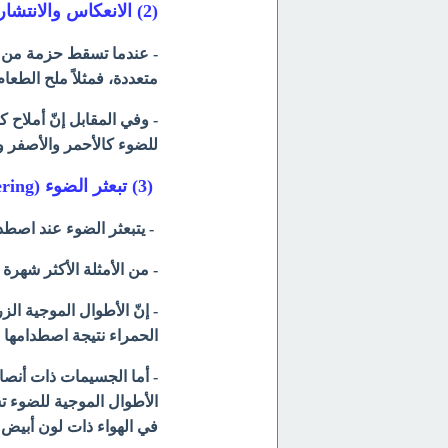
(2) الانعكاس والانتشار (Diffuse and Reflectance)
- عندما تسقط حزمة من ا
متعددة، فمثلاً ملح الطع
- وفي المقابل إنّ أملاح 
للضوء كالأحمر والأصفر و
(3) تبعثر الضوء (Light Scattering)
- يتبعثر الضوء عند اصط
- من الأمثلة الأكثر شهرة
- إنّ الأطوال الموجية ا
الحمراء نتيجة اصطدامها
- أما الجسيمات ذات أنصاف
الأطوال الموجية للضوء تس
في الهواء ذات لون أبيض 