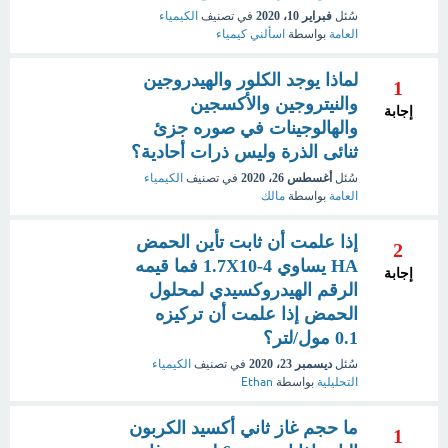
سُئل
فبراير 10، 2020
في تصنيف
الكيمياء
العامة
بواسطة
اسألني كيمياء
لماذا يوجد الكلور والهيدروجين
1
والنيتروجين والأكسجين
إجابة
والهالوجينات في صوره جزئ
ثنائى الذرة وليس ذرات أحادية؟
سُئل
أغسطس 26، 2020
في تصنيف
الكيمياء
العامة
بواسطة
مالك
إذا علمت أن ثابت تأين الحمض
2
HA يساوي 1.7X10-4 فما قيمه
إجابة
الرقم الهيدروكسيدي لمحلول
الحمض إذا علمت أن تركيزه
0.1 مول/لتر؟
سُئل
ديسمبر 23، 2020
في تصنيف
الكيمياء
التحليلية
بواسطة
Ethan
ما حجم غاز ثاني أكسيد الكربون
1