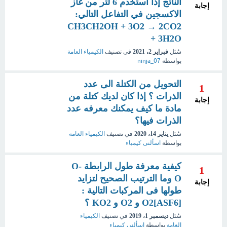
الناتج إذا استخدم 6 لتر من غاز
إجابة
الاكسجين في التفاعل التالي:
CH3CH2OH + 3O2 → 2CO2
+ 3H2O
سُئل
فبراير 2، 2021
في تصنيف
الكيمياء العامة
بواسطة
ninja_07
التحويل من الكتلة الى عدد
1
الذرات ؟ إذا كان لديك كتلة من
إجابة
مادة ما كيف يمكنك معرفه عدد
الذرات فيها؟
سُئل
يناير 14، 2020
في تصنيف
الكيمياء العامة
بواسطة
اسألنى كيمياء
كيفية معرفة طول الرابطة O-
1
O وما الترتيب الصحيح لتزايد
إجابة
طولها فى المركبات التالية :
[O2[ASF6 و O2 و KO2 ؟
سُئل
ديسمبر 1، 2019
في تصنيف
الكيمياء
العامة
بواسطة
اسألني كيمياء