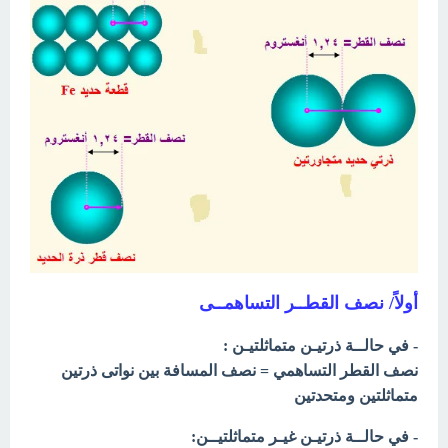
أولاً/ نصف القطــر التساهمــى
- في حالــة ذرتيـن متماثلتيـن :
نصف القطر التساهمي = نصف المسافة بين نواتى ذرتين
متماثلتين ومتحدتين
- في حالــة ذرتيـن غيـر متماثلتيــن: