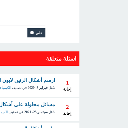
اسئلة متعلقة
ارسم أشكال الرنين لايون النتر
1
سُئل
فبراير 8، 2020
في تصنيف
الكيمياء 
إجابة
مسائل محلولة على أشكال الرنين e
2
سُئل
سبتمبر 25، 2021
في تصنيف
الكيمي
إجابة