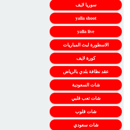
سوريا لايف
yalla shoot
yalla live
الاسطورة لبث المباريات
كورة لايف
عقد نظافة بلدي بالرياض
شات السعودية
شات تعب قلبي
شات قلوب
شات سعودي