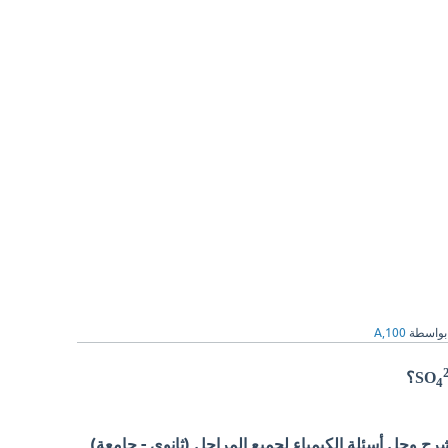
بواسطة
A,100
SO
؟
4
 وحل أسئلة الكيمياء لجميع المراحل (ثانوي - جامعة)