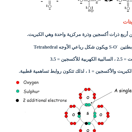
يتات
من أربع ذرات أكسجين وذرة مركزية واحدة وهي الكبريت.
-
S-O ويكون شكل رباعي الأوجه T
etrahedral
كسجين = 3.5
= 1 ، لذلك تتكون روابط تساهمية قطبية.