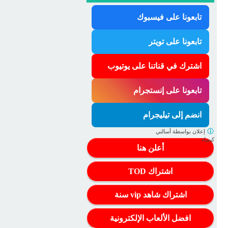
تابعونا على فيسبوك
تابعونا على تويتر
اشترك في قناتنا على يوتيوب
تابعونا على إنستجرام
انضم إلى تيليجرام
إعلان بواسطة
أسالني
كيمياء
أعلن هنا
اشتراك TOD
اشتراك شاهد vip سنة
افضل الألعاب الإلكترونية