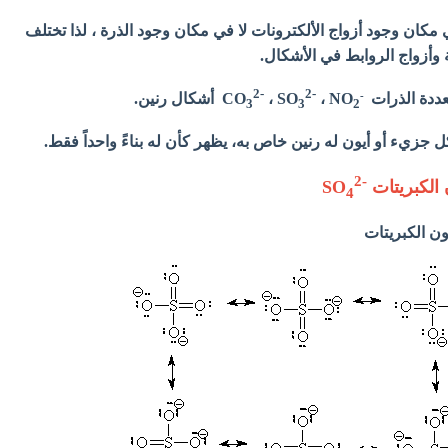
مكان وجود أزواج الألكترونات لا في مكان وجود الذرة ، لذا تختلف
ة وأزواج الروابط في الأشكال.
2-
2-
-
عددة الذرات
، NO
، SO
CO
أشكال رنين.
3
3
2
جزيء أو أيون له رنين خاص به، يظهر كأن له بناءً واحداً فقط.
2
-
 الكبريتات
SO
4