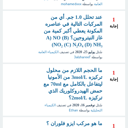
العامة
بواسطة
mohamedxxx
عند تحلل 1.0 جم. أي من
1
المركبات التالية في عناصره
إجابة
المكونة يعطي أكبر كمية من
غاز النيتروجين؟ A) NO (B)
NO₂ (C) N₂O₄ (D) NH₃)
سُئل
يوليو 25، 2020
في تصنيف
الكيمياء العامة
بواسطة
3alshareef
ما الحجم اللازم من محلول
1
تركيزه 3mol/L من الأمونيا
إجابة
ليتفاعل بالكامل مع 70ml مع
حمض الهيدروكلوريك الذي
تركيزه 2mol/L؟
سُئل
نوفمبر 16، 2020
في تصنيف
الكيمياء
التحليلية
بواسطة
Ethan
ما هو مركب ايزو فلوران ؟
1