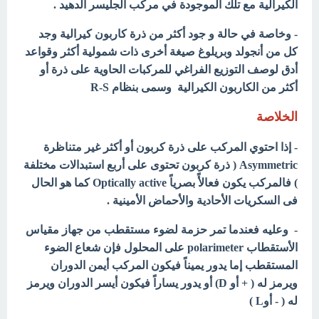
الكيرالية مع تلك الموجودة في مركب الجليسر الدهيد .
- وخاصة في حالة و جود أكثر من ذرة كاربون كيرالية وجد
كل من أنجولد وبريلوغ صيغة أخرى ذات شمولية أكثر وقواعد
أدق لوصف التوزيع الفراغي للمركبات الحاوية على ذرة أو
أكثر من الكاربون الكيرالية وسمى بنظام R-S
الخلاصة
- إذا احتوي المركب على ذرة كربون أو أكثر غير متناظرة
Asymmetric ( ذرة كربون تحتوى على أربع استبدالات مختلفة
) فالمركب يكون فعالأً بصرياً Optically active كما هو الحال
فى السكريات الأحادية والأحماض الأمينية .
- وعليه فعندما تمر حزمة لضوء مستقطب من جهاز مقياس
الأستقطاب polarimeter على المحلول فإن شعاع الضوء
المستقطب إما يدور يميناً فيكون المركب أيمن الدوران
ويرمز له ( + أو D) أو يدور يساراً فيكون أيسر الدوران ويرمز
له ( - أوL )