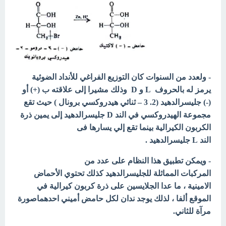
- ولعدد من السنوات كان التوزيع الفراغي للأنداد الضوئية
يرمز له بالحروف L و D وذلك مشيرا إلى علاقته ب (+) أو
(-) جليسرالدهيد (2. 3 – ثنائي هيدروكسي برونال ) حيث تقع
مجموعة الهيدروكسي في الند D جليسرالدهيد إلى يمين ذرة
الكربون الكيرالية بينما تقع إلي يسارها فى
الند L جليسرالدهيد .
- ويمكن تطبيق هذا النظام على عدد من
المركبات المماثلة للجليسرالدهيد كذلك تحتوي الأحماض
الامينية ، ما عدا الجلايسين على ذرة كربون كيرالية في
الموقع ألفا ، لذلك يوجد ندان لكل حامض أميني احدهماصورة
مرآة للثاني.