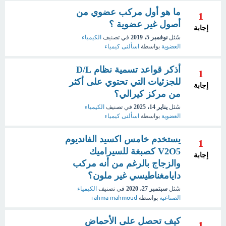
ما هو أول مركب عضوي من
1
أصول غير عضوية ؟
إجابة
سُئل
نوفمبر 5، 2019
في تصنيف
الكيمياء
العضوية
بواسطة
اسألنى كيمياء
أذكر قواعد تسمية نظام D/L
1
للجزئيات التي تحتوي على أكثر
إجابة
من مركز كيرالي؟
سُئل
يناير 14، 2025
في تصنيف
الكيمياء
العضوية
بواسطة
اسألنى كيمياء
يستخدم خامس اكسيد الفانديوم
1
V2O5 كصبغة للسيراميك
إجابة
والزجاج بالرغم من أنه مركب
دايامغناطيسي غير ملون؟
سُئل
سبتمبر 27، 2020
في تصنيف
الكيمياء
الصناعية
بواسطة
rahma mahmoud
كيف تحصل على الأحماض
1