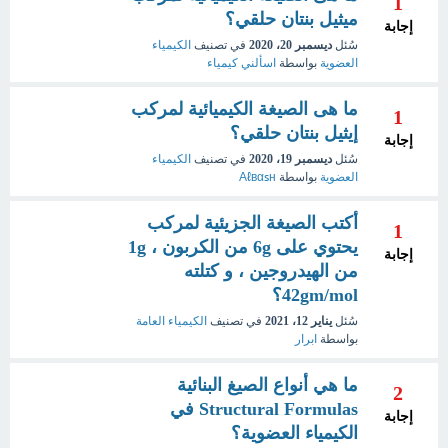
1
ميثيل بنتان حلقي؟
إجابة
سُئل
ديسمبر 20، 2020
في تصنيف
الكيمياء
العضوية
بواسطة
اسألني كيمياء
ما هى الصيغة الكيميائية لمركب
1
إيثيل بنتان حلقي؟
إجابة
سُئل
ديسمبر 19، 2020
في تصنيف
الكيمياء
العضوية
بواسطة
Αℓвαsн
أكتب الصيغة الجزيئية لمركب
1
يحتوي على 6g من الكربون ، 1g
إجابة
من الهيدروجين ، و كتلته
42gm/mol؟
سُئل
يناير 12، 2021
في تصنيف
الكيمياء العامة
بواسطة
ابرار
ما هي أنواع الصيغ البنائية
2
Structural Formulas في
إجابة
الكيمياء العضوية؟