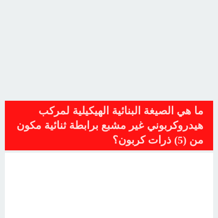
ما هي الصيغة البنائية الهيكيلية لمركب
هيدروكربوني غير مشبع برابطة ثنائية مكون
من (5) ذرات كربون؟