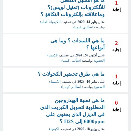
ما هو التمثيل النقطى
1
للألكترونات (تمثيل لويس)؟
إجابة
وماعلاقته بإلكترونات التكافؤ ؟
سُئل
يناير 14، 2020
في تصنيف
الكيمياء العامة
بواسطة
اسألنى كيمياء
ما هي الليبيدات ؟ وما هى
2
أنواعها ؟
إجابة
سُئل
أكتوبر 24، 2024
في تصنيف
الكيمياء
العضوية
بواسطة
اسألنى كيمياء
ما هى طرق تحضير الكحولات ؟
1
سُئل
يناير 10، 2023
في تصنيف
الكيمياء
إجابة
العضوية
بواسطة
اسألنى كيمياء
ما هى نسبة الهيدروجين
0
المطلوبة لتحويل الكبريت الذي
إجابة
في الديزل الذي يحتوي على
6000ppm إلى H2S ؟
سُئل
يونيو 18، 2020
في تصنيف
الكيمياء