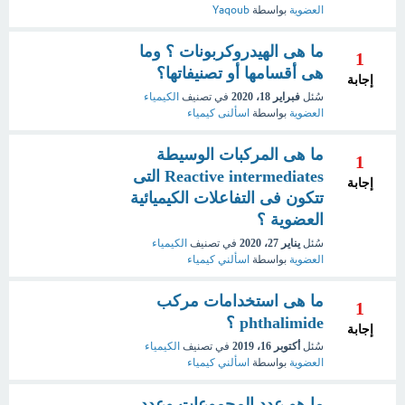
العضوية
بواسطة
Yaqoub
ما هى الهيدروكربونات ؟ وما
1
هى أقسامها أو تصنيفاتها؟
إجابة
سُئل
فبراير 18، 2020
في تصنيف
الكيمياء
العضوية
بواسطة
اسألنى كيمياء
ما هى المركبات الوسيطة
1
Reactive intermediates التى
إجابة
تتكون فى التفاعلات الكيميائية
العضوية ؟
سُئل
يناير 27، 2020
في تصنيف
الكيمياء
العضوية
بواسطة
اسألني كيمياء
ما هى استخدامات مركب
1
phthalimide ؟
إجابة
سُئل
أكتوبر 16، 2019
في تصنيف
الكيمياء
العضوية
بواسطة
اسألني كيمياء
ما هو عدد المجموعات وعدد