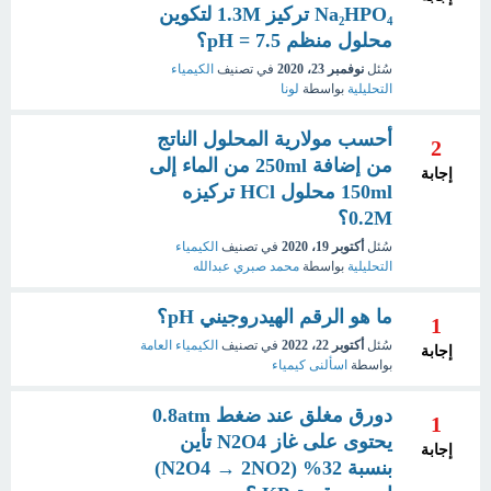
Na₂HPO₄ تركيز 1.3M لتكوين
محلول منظم pH = 7.5؟
سُئل
نوفمبر 23، 2020
في تصنيف
الكيمياء
التحليلية
بواسطة
لونا
أحسب مولارية المحلول الناتج
2
من إضافة 250ml من الماء إلى
إجابة
150ml محلول HCl تركيزه
0.2M؟
سُئل
أكتوبر 19، 2020
في تصنيف
الكيمياء
التحليلية
بواسطة
محمد صبري عبدالله
ما هو الرقم الهيدروجيني pH؟
1
سُئل
أكتوبر 22، 2022
في تصنيف
الكيمياء العامة
إجابة
بواسطة
اسألنى كيمياء
دورق مغلق عند ضغط 0.8atm
1
يحتوى على غاز N2O4 تأين
إجابة
بنسبة 32% (N2O4 → 2NO2)