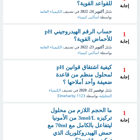
للقواعد القوية؟
إجابة
سُئل
أكتوبر 24، 2022
في تصنيف
الكيمياء العامة
بواسطة
اسألنى كيمياء
حساب الرقم الهيدروجيني pH
1
للأحماض القوية؟
إجابة
سُئل
أكتوبر 23، 2022
في تصنيف
الكيمياء العامة
بواسطة
اسألني كيمياء
كيفية اشتقاق قوانين pH
1
لمحلول منظم من قاعدة
إجابة
ضعيفة وأحد أملاحها ؟
سُئل
نوفمبر 22، 2020
في تصنيف
الكيمياء
التحليلية
بواسطة
Elmeharby 1123
ما الحجم اللازم من محلول
1
تركيزه 3mol/L من الأمونيا
إجابة
ليتفاعل بالكامل مع 70ml مع
حمض الهيدروكلوريك الذي