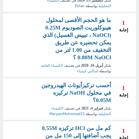
سُئل
ديسمبر 23، 2020
في تصنيف
الكيمياء
التحليلية
بواسطة
Ethan
ما هو الحجم الأقصى لمحلول
1
هيبوكلوريت الصوديوم 0.25M
إجابة
(NaOCl ، تبييض الغسيل) الذي
يمكن تحضيره عن طريق
التخفيف من 1.00 لتر من
0.80M NaOCl ؟
سُئل
أبريل 16، 2020
في تصنيف
الكيمياء العامة
بواسطة
اسألني كيمياء
أحسب تركيزأيونات الهيدروجين
1
في محلول NaOH تركيزه
إجابة
0.05M؟
سُئل
فبراير 4، 2021
في تصنيف
الكيمياء
التحليلية
بواسطة
MaryamMohmmad33
كم مل من HCl تركيزه 0.55M
1
يجب أضافتها إلى 150 مل من
إجابة