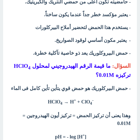
- حامضيته تكون أعلى من حمضي النتريك والكبريتيك.
- يعتبر مؤكسد خطر جداً عندما يكون ساخناً.
- يستخدم هذا الحمض لتحضير أملاح البيركلورات
- يعتبر مكون أساسي لوقود الصواريخ.
- حمض البيروكلوريك يعد ذو خاصية تآكلية خطرة.
السؤال:
ما قيمة الرقم الهيدروجيني لمحلول HClO
4
تركيزه 0.01M؟
- حمض البيركلوريك هو حمض قوي يتأين تأين كامل فى الماء
+
-
HClO
→ H
+ ClO
4
4
وهذا يعنى أن تركيز الحمض = تركيز أيون الهيدروجين =
0.01M
+
pH = - log [H
[