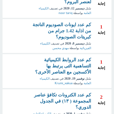
لعنصر البروم؟
إجابة
سُئل
ديسمبر 12، 2020
في تصنيف
الكيمياء
العامة
بواسطة
noor tariq
كم عدد ايونات الصوديوم الناتجة
1
من اذابة 1.42 جرام من
إجابة
كبريتات الصوديوم؟
سُئل
ديسمبر 8، 2020
في تصنيف
الكيمياء
الفيزيائية
بواسطة
مهدي محسن
كم عدد الروابط الكيميائية
1
التساهمية التى يرتبط بها
إجابة
الأكسجين مع العناصر الأخرى؟
سُئل
نوفمبر 19، 2020
في تصنيف
الكيمياء
العامة
بواسطة
Krumi_xakua
كم عدد الكترونات تكافؤ عناصر
2
المجموعة ( ١٣) في الجدول
إجابة
الدوري؟
سُئل
نوفمبر 1، 2020
في تصنيف
الكيمياء العامة