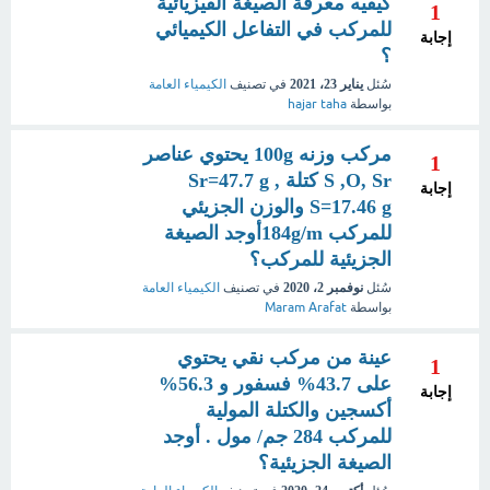
كيفيه معرفة الصيغة الفيزيائية
1
للمركب في التفاعل الكيميائي
إجابة
؟
سُئل
يناير 23، 2021
في تصنيف
الكيمياء العامة
بواسطة
hajar taha
مركب وزنه 100g يحتوي عناصر
1
S ,O, Sr كتلة Sr=47.7 g ,
إجابة
S=17.46 g والوزن الجزيئي
للمركب 184g/mأوجد الصيغة
الجزيئية للمركب؟
سُئل
نوفمبر 2، 2020
في تصنيف
الكيمياء العامة
بواسطة
Maram Arafat
عينة من مركب نقي يحتوي
1
على 43.7% فسفور و 56.3%
إجابة
أكسجين والكتلة المولية
للمركب 284 جم/ مول . أوجد
الصيغة الجزيئية؟