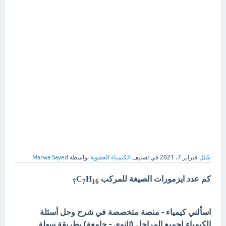
سُئل
فبراير 7، 2021
في تصنيف
الكيمياء العضوية
بواسطة
Marwa Sayed
كم عدد ايزمورات الصيغة للمركب C
H
16؟
7
اسألني كيمياء - منصة متخصصة في شرح وحل أسئلة
الكيمياء لجميع المراحل (ثانوي - جامعة) بطريقة سهلة