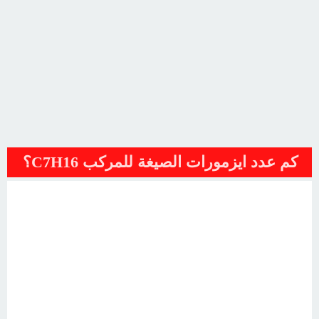
كم عدد ايزمورات الصيغة للمركب C7H16؟