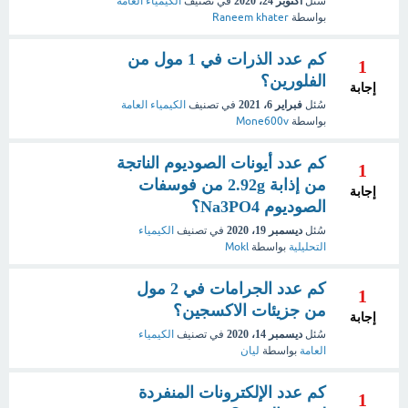
سُئل
أكتوبر 24، 2020
في تصنيف
الكيمياء العامة
بواسطة
Raneem khater
كم عدد الذرات في 1 مول من
1
الفلورين؟
إجابة
سُئل
فبراير 6، 2021
في تصنيف
الكيمياء العامة
بواسطة
Mone600v
كم عدد أيونات الصوديوم الناتجة
1
من إذابة 2.92g من فوسفات
إجابة
الصوديوم Na3PO4؟
سُئل
ديسمبر 19، 2020
في تصنيف
الكيمياء
التحليلية
بواسطة
Mokl
كم عدد الجرامات في 2 مول
1
من جزيئات الاكسجين؟
إجابة
سُئل
ديسمبر 14، 2020
في تصنيف
الكيمياء
العامة
بواسطة
ليان
كم عدد الإلكترونات المنفردة
1