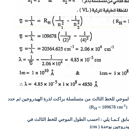
وجي للخط الثالث من متسلسلة براكت لذرة الهيدروجين ثم حدد
1-
(
= 109678 cm)
R
H
ابق كـمـا يلي : احسب الطول الموجي للخط الثالث في
وجين بوحدة ( cm)