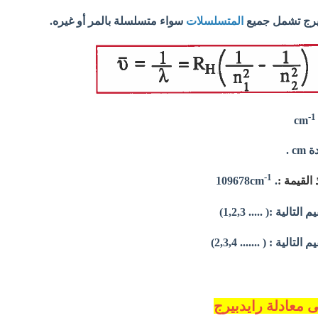
بيرج تشمل جميع
المتسلسلات
سواء متسلسلة بالمر أو غيره.
-1
 .
1-
 القيمة :
.
109678cm
لية :( ..... 1,2,3)
لية : ( ....... 2,3,4)
 معادلة رايدبيرج