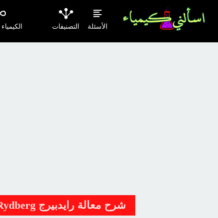
الأسئلة
التصنيفات
الكيمياء
شرح معالة رايدبيرج Rydberg للطيف الذري؟