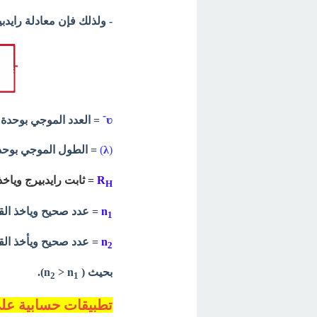
- ولذلك فإن معادلة رايد
-
ʋ
= العدد الموجي بوحدة cm
(
λ
)
= الطول الموجي بوحدة cm
R
= ثابت رايدبيرج وياخذ
H
n
= عدد صحیح وياخذ القيم التا
1
n
= عدد صحيح ويأخذ القيم التا
2
بحيث ( n
> n
).
2
1
تطبيقات حسابية على