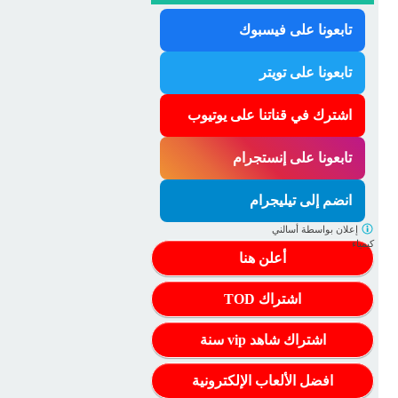
تابعونا على فيسبوك
تابعونا على تويتر
اشترك في قناتنا على يوتيوب
تابعونا على إنستجرام
انضم إلى تيليجرام
إعلان بواسطة
أسالني
كيمياء
أعلن هنا
اشتراك TOD
اشتراك شاهد vip سنة
افضل الألعاب الإلكترونية