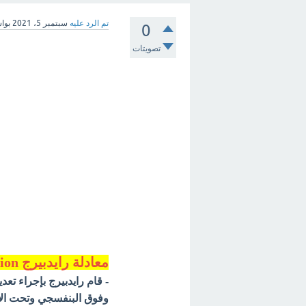
تم الرد عليه
سبتمبر 5، 2021
بوا
0
تصويتات
معادلة رايدبيرج Rydberg Equation
- قام رايدبيرج بإجراء تع
وفوق البنفسجي وتحت ال