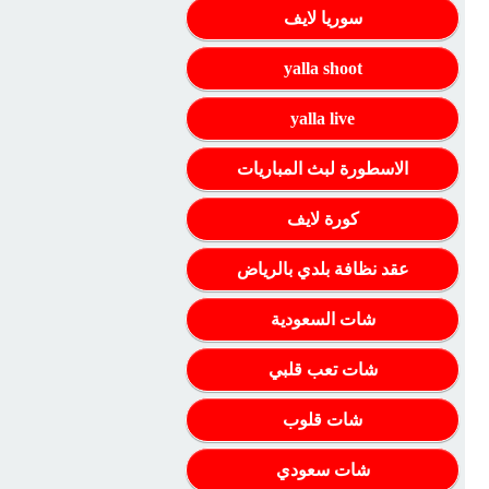
سوريا لايف
yalla shoot
yalla live
الاسطورة لبث المباريات
كورة لايف
عقد نظافة بلدي بالرياض
شات السعودية
شات تعب قلبي
شات قلوب
شات سعودي