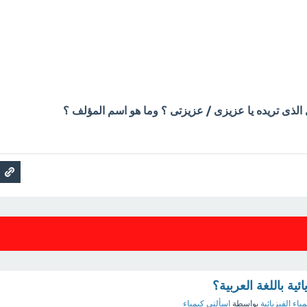
 الذى تريده يا عزيزى / عزيزتى ؟ وما هو اسم المؤلف ؟
ئية باللغة العربية؟
مياء الفيزيائية
بواسطة
اسألني كيمياء