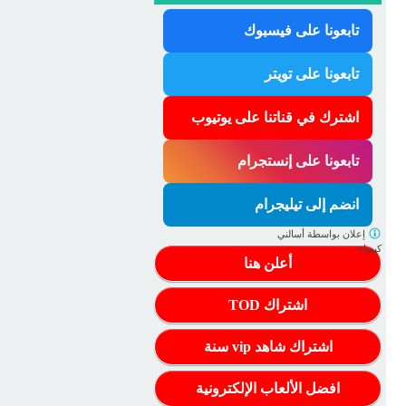
تابعونا على فيسبوك
تابعونا على تويتر
اشترك في قناتنا على يوتيوب
تابعونا على إنستجرام
انضم إلى تيليجرام
إعلان بواسطة
أسالني
كيمياء
أعلن هنا
اشتراك TOD
اشتراك شاهد vip سنة
افضل الألعاب الإلكترونية