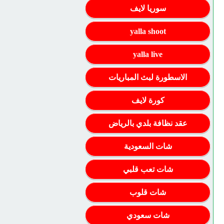
سوريا لايف
yalla shoot
yalla live
الاسطورة لبث المباريات
كورة لايف
عقد نظافة بلدي بالرياض
شات السعودية
شات تعب قلبي
شات قلوب
شات سعودي