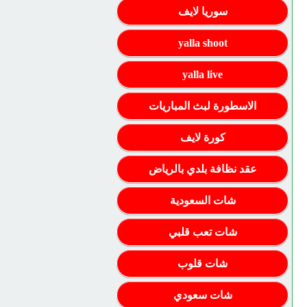
سوريا لايف
yalla shoot
yalla live
الاسطورة لبث المباريات
كورة لايف
عقد نظافة بلدي بالرياض
شات السعودية
شات تعب قلبي
شات قلوب
شات سعودي