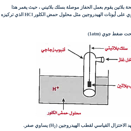
ة بلاتين يقوم بعمل الحفاز موصلة بسلك بلاتيني ، حيث يغمر هذا
الأنبوب داخل محلول يحتوي على أيونات الهيدروجين مثل محلول حمض الكلور HCl الذي تركيزه
ت ضغط جوي (1atm)
د الاختزال القياسي لقطب الهيدروجين (H
) يساوي صفر.
2