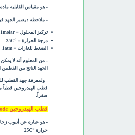
- هو مقياس القابلية مادة
- ملاحظة : يعتبر الجهد قياس
تركيز المحلول = 1molar
o
درجة الحرارة = 25C
الضغط للغازات = 1atm
- من المعلوم أنه لا يم
الجهد الناتج بين القطبين 
- ولمعرفة جهد القطب للم
قطب الهيدروجين قطباً مر
صفراً.
قطب الهيدروجين Hydrogen Electrode
- هو عبارة عن أنبوب زج
o
حرارة 25C