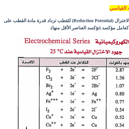
 القياسي
كلما زادت قيمة جهد الاختزال (Reduction Potential) للقطب تزداد قدرة مادة القطب على
 كعامل مؤكسد (تؤكسد العناصر الأقل منها).