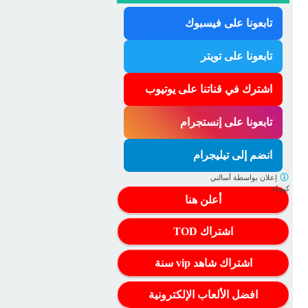
تابعونا على فيسبوك
تابعونا على تويتر
اشترك في قناتنا على يوتيوب
تابعونا على إنستجرام
انضم إلى تيليجرام
إعلان بواسطة
أسالني
كيمياء
أعلن هنا
اشتراك TOD
اشتراك شاهد vip سنة
افضل الألعاب الإلكترونية