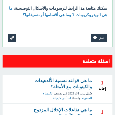
يمكنك متابعة هذا الرابط للرسومات والأشكال التوضيحية:
ما
هى الهيدروكربونات ؟ وما هى أقسامها أو تصنيفاتها؟
اسئلة متعلقة
ما هي قواعد تسمية الألدهيدات
1
والكيتونات مع الأمثلة؟
إجابة
سُئل
يناير 31، 2023
في تصنيف
الكيمياء
العضوية
بواسطة
اسألني كيمياء
ما هي تفاعلات الإحلال المزدوج
1