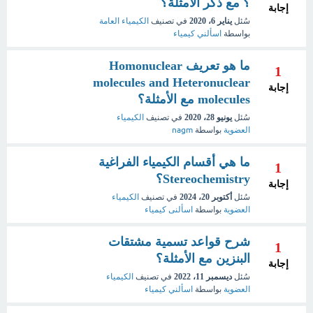
؟ مع ذكر الأمثلة؟
إجابة
سُئل
يناير 6، 2020
في تصنيف
الكيمياء العامة
بواسطة
اسألني كيمياء
ما هو تعريف Homonuclear
1
molecules and Heteronuclear
إجابة
molecules مع الأمثلة؟
سُئل
يونيو 28، 2020
في تصنيف
الكيمياء
العضوية
بواسطة
nagm
ما هي أقسام الكيمياء الفراغية
1
Stereochemistry؟
إجابة
سُئل
أكتوبر 20، 2024
في تصنيف
الكيمياء
العضوية
بواسطة
اسألنى كيمياء
شرح قواعد تسمية مشتقات
1
البنزين مع الأمثلة؟
إجابة
سُئل
ديسمبر 11، 2022
في تصنيف
الكيمياء
العضوية
بواسطة
اسألني كيمياء