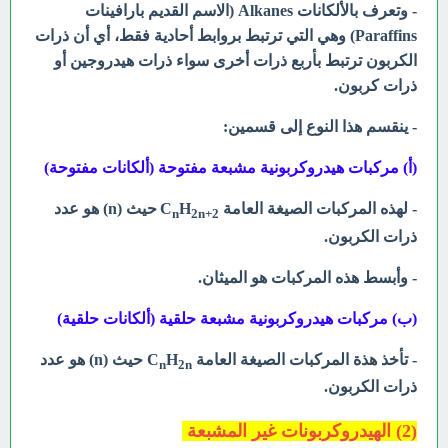
- وتعرف بالألكانات Alkanes (الاسم القديم بارافينات
Paraffins) وهي التي ترتبط بروابط أحادية فقط، أي أن ذرات
الكربون ترتبط بأربع ذرات أخرى سواء ذرات هيدروجين أو
ذرات كربون.
- ينقسم هذا النوع إلى قسمين:
(أ) مركبات هيدروكربونية مشبعة مفتوحة (ألكانات مفتوحة)
- لهذه المركبات الصيغة العامة
H
C
حيث (n) هو عدد
n
2n
2+
ذرات الكربون.
- وأبسط هذه المركبات هو الميثان.
(ب) مركبات هيدروكربونية مشبعة حلقية (ألكانات حلقية)
- تأخذ هذة المركبات الصيغة العامة C
H
حيث (n) هو عدد
n
2n
ذرات الكربون.
(2) الهيدروكربونات غير المشبعة