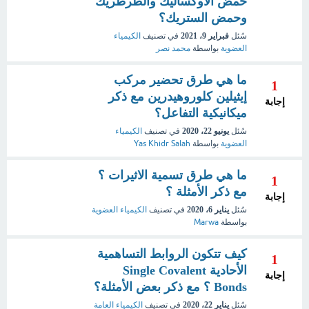
حمض الاوكساليك والطرطريك
وحمض الستريك؟
سُئل
فبراير 9، 2021
في تصنيف
الكيمياء
العضوية
بواسطة
محمد نصر
ما هي طرق تحضير مركب
1
إيثيلين كلوروهيدرين مع ذكر
إجابة
ميكانيكية التفاعل؟
سُئل
يونيو 22، 2020
في تصنيف
الكيمياء
العضوية
بواسطة
Yas Khidr Salah
ما هي طرق تسمية الاثيرات ؟
1
مع ذكر الأمثلة ؟
إجابة
سُئل
يناير 6، 2020
في تصنيف
الكيمياء العضوية
بواسطة
Marwa
كيف تتكون الروابط التساهمية
1
الأحادية Single Covalent
إجابة
Bonds ؟ مع ذكر بعض الأمثلة؟
سُئل
يناير 22، 2020
في تصنيف
الكيمياء العامة