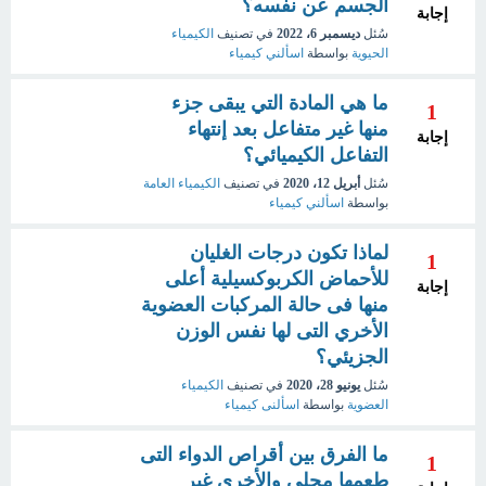
الجسم عن نفسه؟
إجابة
سُئل
ديسمبر 6، 2022
في تصنيف
الكيمياء
الحيوية
بواسطة
اسألني كيمياء
ما هي المادة التي يبقى جزء
1
منها غير متفاعل بعد إنتهاء
إجابة
التفاعل الكيميائي؟
سُئل
أبريل 12، 2020
في تصنيف
الكيمياء العامة
بواسطة
اسألني كيمياء
لماذا تكون درجات الغليان
1
للأحماض الكربوكسيلية أعلى
إجابة
منها فى حالة المركبات العضوية
الأخري التى لها نفس الوزن
الجزيئي؟
سُئل
يونيو 28، 2020
في تصنيف
الكيمياء
العضوية
بواسطة
اسألنى كيمياء
ما الفرق بين أقراص الدواء التى
1
طعمها محلى والأخرى غير