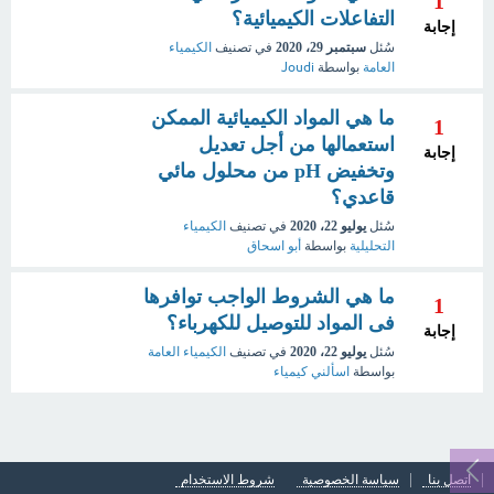
1
التفاعلات الكيميائية؟
إجابة
سُئل
سبتمبر 29، 2020
في تصنيف
الكيمياء
العامة
بواسطة
Joudi
ما هي المواد الكيميائية الممكن
1
استعمالها من أجل تعديل
إجابة
وتخفيض pH من محلول مائي
قاعدي؟
سُئل
يوليو 22، 2020
في تصنيف
الكيمياء
التحليلية
بواسطة
أبو اسحاق
ما هي الشروط الواجب توافرها
1
فى المواد للتوصيل للكهرباء؟
إجابة
سُئل
يوليو 22، 2020
في تصنيف
الكيمياء العامة
بواسطة
اسألني كيمياء
اتصل بنا
سياسة الخصوصية
شروط الاستخدام