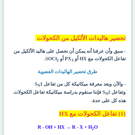
تحضير هاليدات الألكيل من الكحولات
- سبق وأن عرفنا أنه يمكن أن نحصل على هاليد الألكيل من
تفاعل الكحولات مع HX أو PX
أو SOCl
.
2
3
طرق تحضير الهاليدات العضوية
- والآن وبعد معرفة ميكانيكة كل من تفاعل S
1
N
وتفاعل S
2 فإننا سنقوم بدراسة ميكانيكة تفاعل الكحولات
N
هذه كل على حدة.
(1) تفاعل الكحولات مع HX
R - OH + HX → R - X + H
O
2