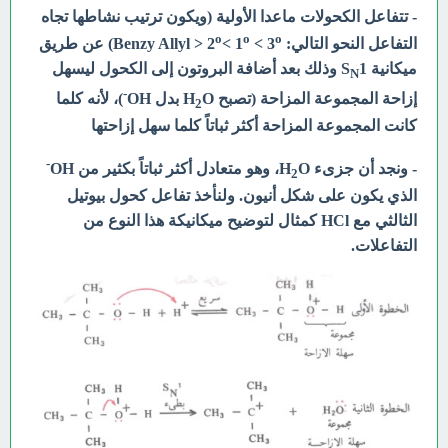
- تتفاعل الكحولات ماعدا الأولية (ويكون ترتيب نشاطها تجاه
o
o
o
التفاعل النحو التالي: Benzy Allyl > 2
< 3
< 1
) عن طريق
ميكانية S
1 وذلك بعد أضافة البروتون إلى الكحول ليسهل
N
-
إزاحة المجموعة المزاحة (تصبح H
O بدل OH
)، لأنه كلما
2
كانت المجموعة المزاحة أكثر ثباتاً كلما سهل إزاحتها
-
- ونجد
أن جزىء H
O، وهو متعادل أكثر ثباتاً بكثير من OH
2
الذي يكون على شكل أنيون. ولنأخذ تفاعل كحول بيوتيل
الثالثي مع HCl كمثال لتوضيح ميكانيكة هذا النوع من
التفاعلات.