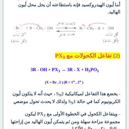
أما أيون الهيدروكسيد فإنه باستطاعته أن يحل محل أيون
الهاليد.
(2) تفاعل الكحولات مع PX
3
3R - OH + PX
→ 3R - X + H
PO
3
3
3
o
o
, 2
))
X = Br , I ) (R = 1
- يخضع هذا التفاعل لميكانيكية S
2 ، حيث أنه لا يتكون أيون
N
الكربونيوم كما في حالة S
1 ولذلك لا يحدث تحول موضعي
N
- ويتفاعل الكحول في الخطوة الأولى مع PX
ليكون
3
مجموعة مزاحة سهلة ومن ثم يتمكن أيون الهاليد من إزاحتها
وبالتالي تكوين هاليد الألكيل.