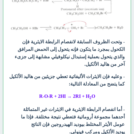
- وتحت الظروف السابقة لانفصام الرابطة الايثرية فإن
الكحول بمجرد
ما يتكون فإنه يتحول إلى الحمض المرافق
والذي يتحول بعملية إستبدال نيكلوفيلي مشابهة إلى جزىء
آخر من هاليد الألكيل.
- وعليه فإن الايثرات الأليفاتية تعطي
جزيئين من هاليد الألكيل
كما يتضح من المعادلة التالية:
R-O-R + 2HI →
2RI + H
O
2
- أما انفصام الرابطة الايثرية في الايثرات غير المتماثلة
أحدهما مجموعة أروماتية فتعطي نتيجة مختلفة. فإذا ما
عومل الأيثر المختلط بيوديد الهيدروجين فإن
الناتج
يوديد
الألكيل ومركب فينولي.