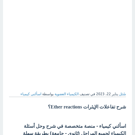
سُئل
يناير 22، 2023
في تصنيف
الكيمياء العضوية
بواسطة
اسألنى كيمياء
شرح تفاعلات الإيثرات Ether reactions؟
اسألني كيمياء - منصة متخصصة في شرح وحل أسئلة
الكيمياء لجميع المراحل (ثانوي - جامعة) بطريقة سهلة