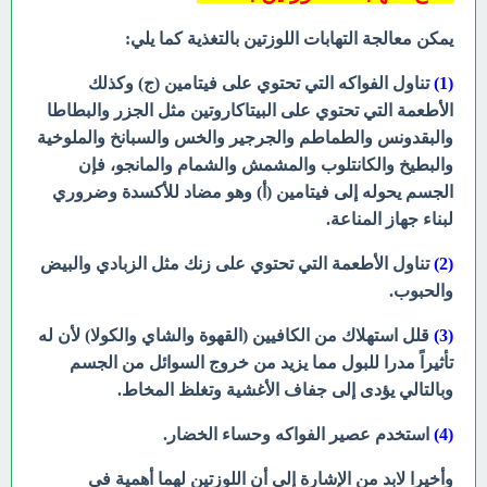
يمكن معالجة التهابات اللوزتين بالتغذية كما يلي:
(1)
تناول الفواكه التي تحتوي على فيتامين (ج) وكذلك
الأطعمة التي تحتوي على البيتاكاروتين مثل الجزر والبطاطا
والبقدونس والطماطم والجرجير والخس والسبانخ والملوخية
والبطيخ والكانتلوب والمشمش والشمام والمانجو، فإن
الجسم يحوله إلى فيتامين (أ) وهو مضاد للأكسدة وضروري
لبناء جهاز المناعة.
(2)
تناول الأطعمة التي تحتوي على زنك مثل الزبادي والبيض
والحبوب.
(3)
قلل استهلاك من الكافيين (القهوة والشاي والكولا) لأن له
تأثيراً مدرا للبول مما يزيد من خروج السوائل من الجسم
وبالتالي يؤدى إلى جفاف الأغشية وتغلظ المخاط.
(4)
استخدم عصير الفواكه وحساء الخضار.
وأخيرا لابد من الإشارة إلى أن اللوزتين لهما أهمية في