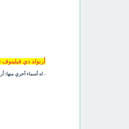
أرنولد دي فيلينوف Arnauld de Villeneuve
- له أسماء أخري منها: أرنالدوس دي فيل