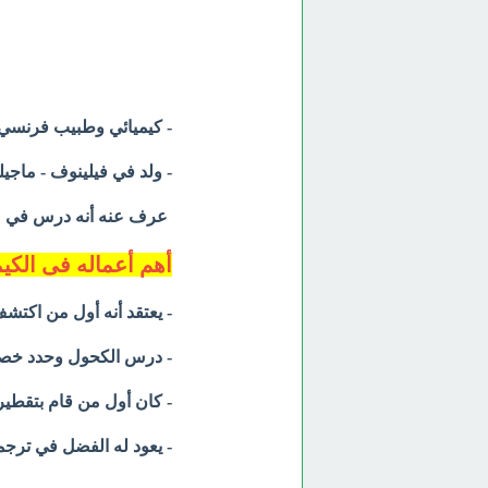
- كيميائي وطبيب فرنسي.
- ولد في فيلينوف - ماجيلون عام 1235م وتو
عرف عنه أنه درس في
م
أهم أعماله فى الكيم
- يعتقد أنه أول من اكتشف روح التيربنتي
- درس الكحول وحدد خصا
- كان أول من قام بتقطير النبيذ wine
- يعود له الفضل في ترجم