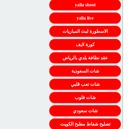
yalla shoot
yalla live
الاسطورة لبث المباريات
كورة لايف
عقد نظافة بلدي بالرياض
شات السعودية
شات تعب قلبي
شات قلوب
شات سعودي
تصليح شفاط مطبخ الكويت