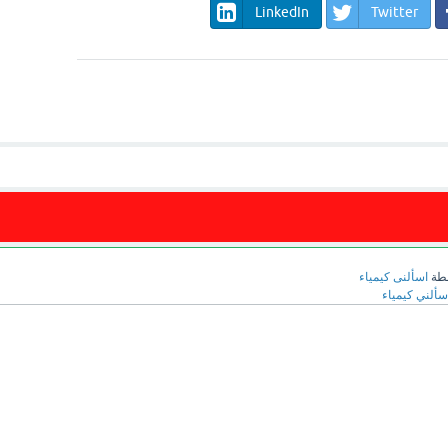
LinkedIn
Twitter
طة
اسألنى كيمياء
سألني كيمياء