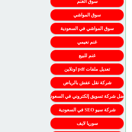
سوق الغنم
سوق المواشي
سوق المواشي في السعودية
غنم نعيمي
غنم للبيع
تعديل ملفات pdf اونلاين
شركة نقل عفش بالرياض
أفضل شركة تسويق إلكتروني في السعودية
شركة سيو SEO في السعودية
سوريا لايف