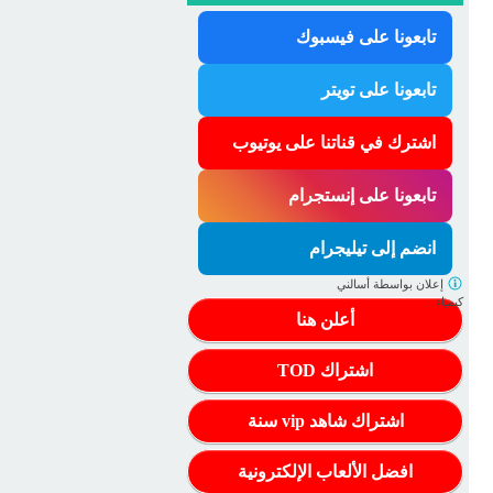
تابعونا على فيسبوك
تابعونا على تويتر
اشترك في قناتنا على يوتيوب
تابعونا على إنستجرام
انضم إلى تيليجرام
إعلان بواسطة
أسالني
كيمياء
أعلن هنا
اشتراك TOD
اشتراك شاهد vip سنة
افضل الألعاب الإلكترونية