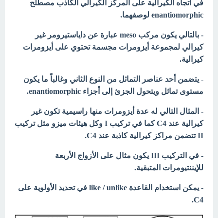
في اتجاه الكيرالية على المركز الكيرالي الكاذب مصطلح
enantiomorphic لوصفهما.
- بالتالي يكون مركب meso عبارة عن داياستيرومر غير
كيرالي لمجموعة أيزومرات مجسمة تحتوي على أيزومرات
كيرالية.
- يتضمن أحد عناصر التماثل من النوع الثاني وغالباً ما يكون
مستوى تماثل ويتحول الجزئ إلى أجزاء enantiomorphic.
- المثال التالي له عدة أيزومرات منها راسيمية تكون غير
كيرالية عند C4 كما في تركيب I وكل هيئات ميزو مثل تركيب
II تتضمن مراكز كيرالية كاذبة عند C4.
- في التركيب III يكون مثال على الأزواج الأربعة
للإيننتيومرات المتبقية.
- يمكن استخدام القاعدة like / unlike في تحديد الأولوية على
C4.