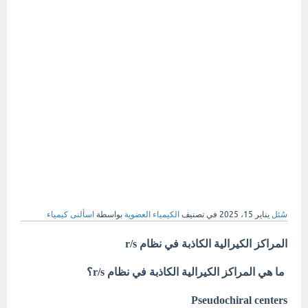
سُئل
يناير 15، 2025
في تصنيف
الكيمياء العضوية
بواسطة
اسألنى كيمياء
المراكز الكيرالية الكاذبة في نظام
r/s
ما هي المراكز الكيرالية الكاذبة في نظام
r/s
؟
Pseudochiral centers