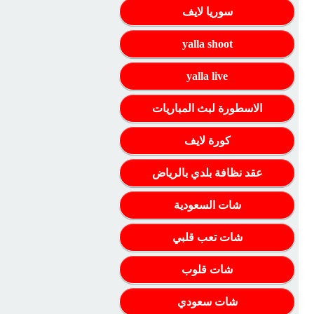
سوريا لايف
yalla shoot
yalla live
الاسطورة لبث المباريات
كورة لايف
عقد نظافة بلدي بالرياض
شات السعودية
شات تعب قلبي
شات قلوب
شات سعودي