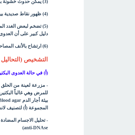
(3) يمكن حدوث خشونة بالصوت وألم بالأذنين واحتقان بالجيوب الأنفية.
(4) ظهور نقاط صديدية بيضاء فى نهاية الحلق نراها عند فتح الفم وبروز اللسان للخارج.
(5) تضخم لبعض الغدد ا
دليل كبير على أن العدوى 
(6) ارتشاح بالأنف المصاحب لسيلان المخاط إلى الحلق هو دليل كبير على أن العدوى فيروسية.
التشخيص (التحاليل 
(أ) في حالة العدوى البكتي
المجموعة (أ) لتصنيف لانس
(anti-DNAse