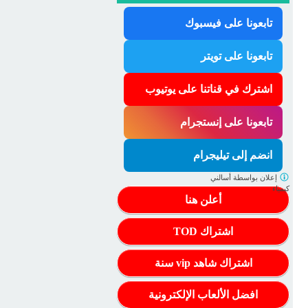
تابعونا على فيسبوك
تابعونا على تويتر
اشترك في قناتنا على يوتيوب
تابعونا على إنستجرام
انضم إلى تيليجرام
إعلان بواسطة
أسالني
كيمياء
أعلن هنا
اشتراك TOD
اشتراك شاهد vip سنة
افضل الألعاب الإلكترونية