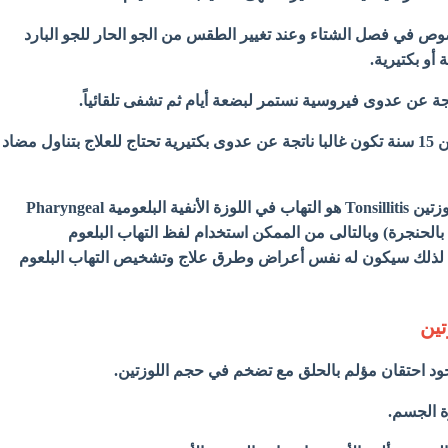
وص في فصل الشتاء وعند تغيير الطقس من الجو الحار للجو البارد
أو بكتيرية.
ناتجة عن عدوى فيروسية نستمر لبضعة أيام ثم تشفى تلقائياً.
- أما فى الصغار وحتى سن 15 سنة تكون غالبا ناتجة عن عدوى بكتيرية تحتاج للعلاج بتناول مضاد
التهاب اللوزتين Tonsillitis هو التهاب في اللوزة الأنفية البلعومية Pharyngeal
الأنف بالحنجرة) وبالتالى من الممكن استخدام لفظ التهاب البلعوم
مرادف له، لذلك سيكون له نفس أعراض وطرق علاج وتشخيص التهاب البلعوم
تين