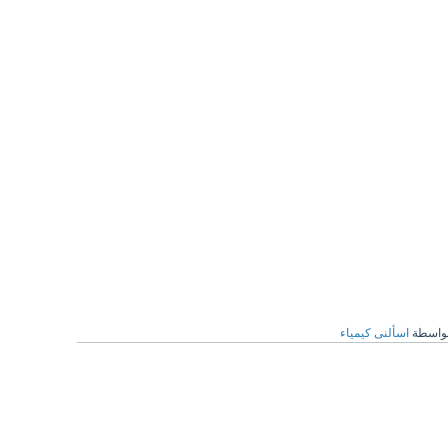
واسطة
اسألنى كيمياء