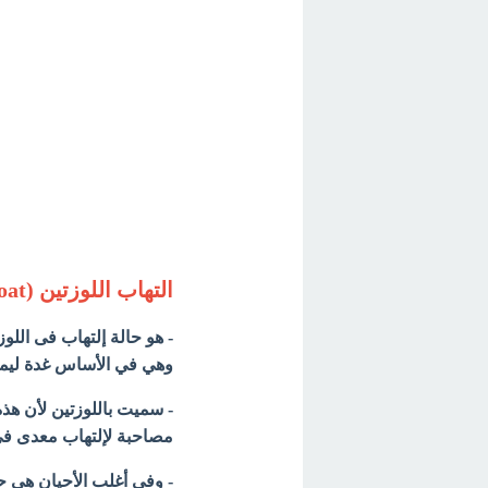
التهاب اللوزتين (Tonsillitis ( Strep throat
- هو حالة إلتهاب فى اللو
وهي في الأساس غدة ليمف
- سميت باللوزتين لأن هذه
مصاحبة لإلتهاب معدى فى
- وفى أغلب الأحيان هي حا