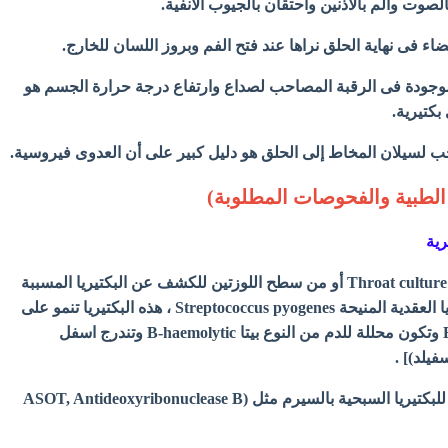
لموجودة فى الرقبة المصاحب لصداع وارتفاع درجة حرارة الجسم هو
بكتيرية.
الطبية والفحوصات المطلوبة)
رية
- مزرعة لعينة من الحلق Throat culture أو من سطح اللوزتين للكشف عن البكتيريا المسببة
للمرض وهي غالباً البكتيريا العقدية المنيحة Streptococcus pyogenes ، هذه البكتيريا تنمو على
بيئة أجار الدم Blood agar وتكون محللة للدم من النوع بيتا B-haemolytic وتندرج اسفل
فيلد)] .
- تحليل الاجسام المضادة للبكتيريا السبحية بالسيرم مثل (ASOT, Antideoxyribonuclease B