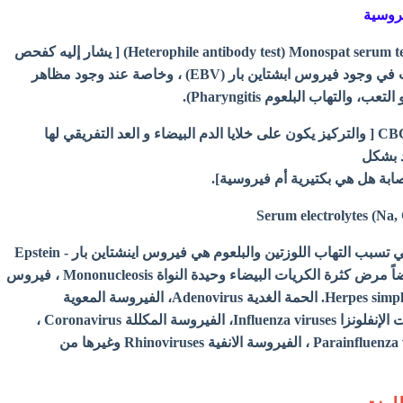
يروسية
- اختبار البقعة الأحادية Heterophile antibody test) Monospat serum test) [ يشار إليه كفحص
تأكيد عندما يشتبه الطبيب في وجود فيروس ابشتاين بار (EBV) ، وخاصة عند وجود مظاهر
والتهاب البلعوم Pharyngitis).
- تحليل صورة دم كاملة CBC [ والتركيز يكون على خلايا الدم البيضاء و العد التفريقي لها
صابة هل هي بكتيرية أم فيروسية].
الفيروسات التي تسبب التهاب اللوزتين والبلعوم هي فيروس اينشتاين بار Epstein -
Bar virus الذي يسبب أيضاً مرض كثرة الكريات البيضاء وحيدة النواة Mononucleosis ، فيروس
الهربس البسيط Herpes simplex virus. الحمة الغدية Adenovirus، الفيروسة المعوية
Enteroviruses ، فيروسات الإنفلونزا Influenza viruses، الفيروسة المكللة Coronavirus ،
نظيرات الإنفلونزا Parainfluenza viruses ، الفيروسة الانفية Rhinoviruses وغيرها من