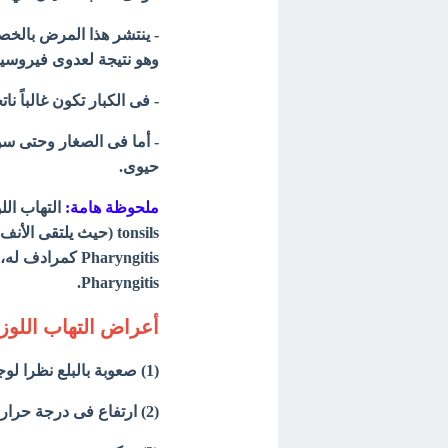
- ينتشر هذا المرض بالخص
وهو نتيجة لعدوى فيروسية 
- فى الكبار تكون غالباً 
حيوى.
ملحوظة هامة:
tonsils (حيث يلتقى 
Pharyngitis ك
Pharyngitis.
التهاب اللوز
أعراض
(1) صعوبة بالبلع نظرا لوجود احتقان مؤلم بالحلق مع تضخم في حجم اللوزتين.
(2) ارتفاع فى درجة حرارة الجسم.