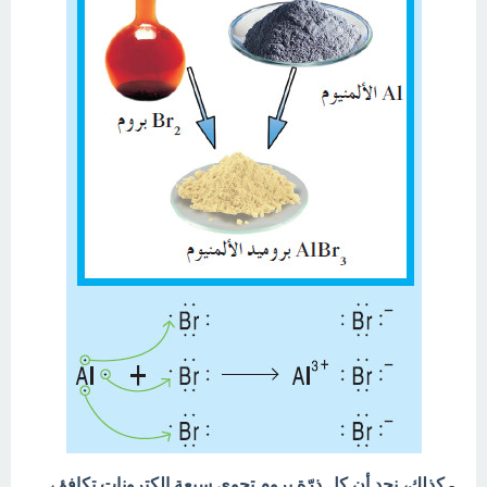
- كذلك، نجد أن كل ذرّة بروم تحوي سبعة إلكترونات تكافؤ ،