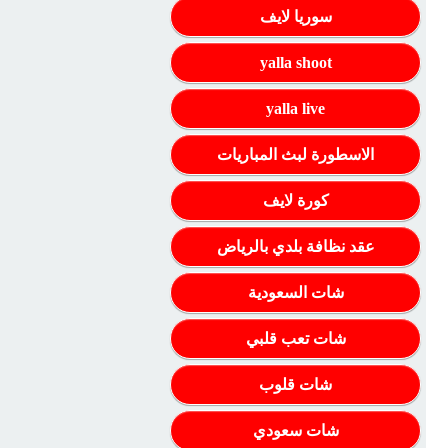
سوريا لايف
yalla shoot
yalla live
الاسطورة لبث المباريات
كورة لايف
عقد نظافة بلدي بالرياض
شات السعودية
شات تعب قلبي
شات قلوب
شات سعودي