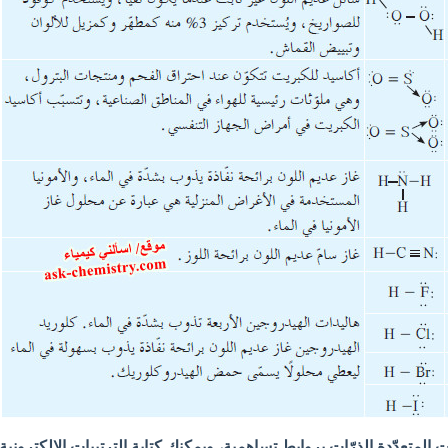
ت المتعدّدة الذرّات بروابط تساهمية، ويمكنك كتابة الترتيبات الإلكترونية