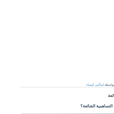
واسطة
اسألنى كيمياء
ئعة
لتساهمية الشائعة؟