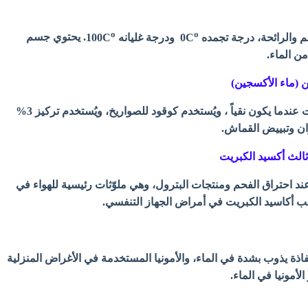
o
o
 والرائحة، درجة تجمده 0C
ودرجة غليانه
100C
. يحتوي جسم
سائل عديم اللون غير ثابت عندما يكون نقياً ، ويُستخدم كوقود للصواريخ، ويُستخدم تركيز 3%
ان وتبييض القماش.
عند احتراق الفحم ومنتجات البترول، وهي ملوّثات رئيسية للهواء في
ب أكاسيد الكبريت في أمراض الجهاز التنفسي.
نفاذة يذوب بشدة في الماء، والأمونيا المستخدمة في الأغراض المنزلية
الأمونيا في الماء.