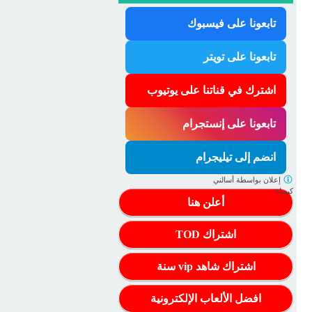
تابعونا على فيسبوك
تابعونا على تويتر
اشترك في قناتنا على يوتيوب
تابعونا على إنستجرام
انضم إلى تيليجرام
إعلان بواسطة
أسالني
كيمياء
أعلن هنا
اشتراك TOD
اشتراك شاهد vip سنة
افضل الألعاب الإلكترونية