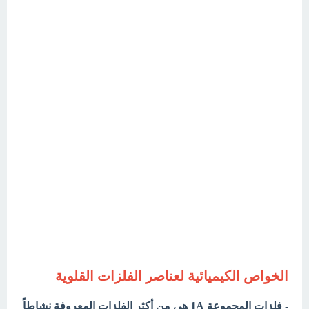
الخواص الكيميائية لعناصر الفلزات القلوية
- فلزات المجموعة 1A هي من أكثر الفلزات المعروفة نشاطاً