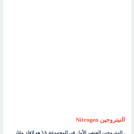
النيتروجين Nitrogen
- النيتروجين العنصر الأول في المجموعة 5A هو لافلز وغاز