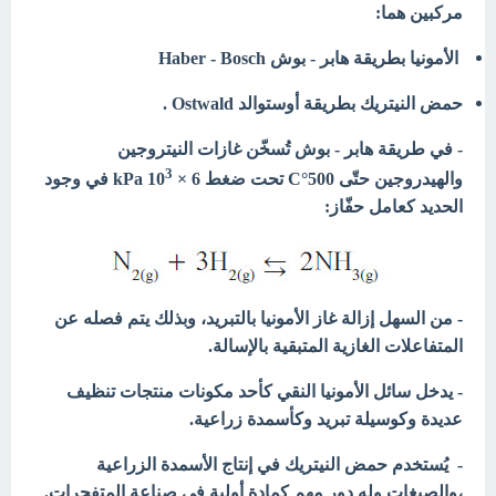
مركبين هما:
الأمونيا بطريقة هابر - بوش Haber - Bosch
حمض النيتريك بطريقة أوستوالد Ostwald .
- في طريقة هابر - بوش تُسخّن غازات النيتروجين
3
والهيدروجين حتّى C°500 تحت ضغط kPa 10
× 6 في وجود
الحديد كعامل حفّاز:
- من السهل إزالة غاز الأمونيا بالتبريد، وبذلك يتم فصله عن
المتفاعلات الغازية المتبقية بالإسالة.
- يدخل سائل الأمونيا النقي كأحد مكونات منتجات تنظيف
عديدة وكوسيلة تبريد وكأسمدة زراعية.
- يُستخدم حمض النيتريك في إنتاج الأسمدة الزراعية
،والصبغات وله دور مهم كمادة أولية في صناعة المتفجرات.