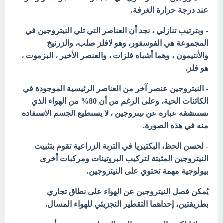
عند درجة حرارة الغرفة.
- وبترتيب تنازلي ، نجد أن العناصر التي تلي النيتروجين في
المجموعة هي الفوسفور، وهو لافلز صلب، والزرنيخ
والأنتيمون ، وهما أشباه فلزات ، والعنصر الأخير ، البزموت ،
هو فلز.
- النيتروجين عنصر آخر من العناصر الرئيسية الموجودة في
الكائنات الحية، وعلى الرغم من أن 80% من الهواء الذي
نستنشقه عبارة عن نيتروجين ، لا يستطيع الجسم الاستفادة
منه في هذه الصورة.
- لحسن الحظ، البكتيريا
في التربة الزراعية تقوم بتثبيت
النيتروجين المثبتة لتركيب البروتينات ومركبات أخرى
بيولوجية مهمة تحتوي على النيتروجين.
يُمكن فصل
النيتروجين عن الهواء على نطاق تجاري
بطريقتين، إحداهما التقطير التجزيئي للهواء المسال.