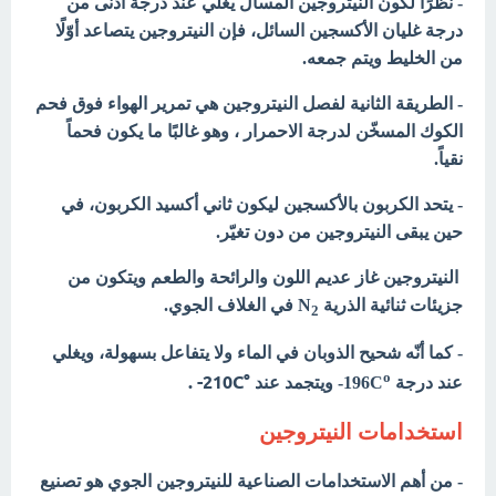
- نظرًا لكون النيتروجين المسال يغلي عند درجة أدنى من
درجة غليان الأكسجين السائل، فإن النيتروجين يتصاعد أوّلًا
من الخليط ويتم جمعه.
- الطريقة الثانية لفصل النيتروجين هي تمرير الهواء فوق فحم
الكوك المسخّن لدرجة الاحمرار ، وهو غالبًا ما يكون فحماً
نقياً.
- يتحد الكربون بالأكسجين ليكون ثاني أكسيد الكربون، في
حين يبقى النيتروجين من دون تغيّر.
النيتروجين غاز عديم اللون والرائحة والطعم ويتكون من
جزيئات ثنائية الذرية N
في الغلاف الجوي.
2
- كما أنّه شحيح الذوبان في الماء ولا يتفاعل بسهولة، ويغلي
o
210C- .
°
عند درجة 196C
- ويتجمد عند
استخدامات النيتروجين
- من أهم الاستخدامات الصناعية للنيتروجين الجوي هو تصنيع