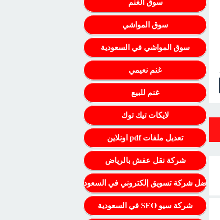
سوق الغنم
سوق المواشي
سوق المواشي في السعودية
غنم نعيمي
غنم للبيع
لايكات تيك توك
تعديل ملفات pdf اونلاين
شركة نقل عفش بالرياض
أفضل شركة تسويق إلكتروني في السعودية
شركة سيو SEO في السعودية