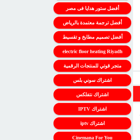
أفضل ستور هدايا فى مصر
أفضل ترجمة معتمدة بالرياض
أفضل تصميم مطابخ و تقسيط
electric floor heating Riyadh
متجر قوتي للمنتجات الرقمية
اشتراك سوني بلس
اشتراك نتفلكس
اشتراك IPTV
اشتراك iptv
Cinemana For You