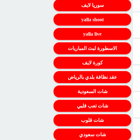
سوريا لايف
yalla shoot
yalla live
الاسطورة لبث المباريات
كورة لايف
عقد نظافة بلدي بالرياض
شات السعودية
شات تعب قلبي
شات قلوب
شات سعودي