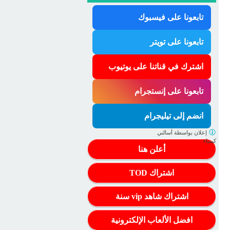
تابعونا على فيسبوك
تابعونا على تويتر
اشترك في قناتنا على يوتيوب
تابعونا على إنستجرام
انضم إلى تيليجرام
إعلان بواسطة
أسالني
كيمياء
أعلن هنا
اشتراك TOD
اشتراك شاهد vip سنة
افضل الألعاب الإلكترونية