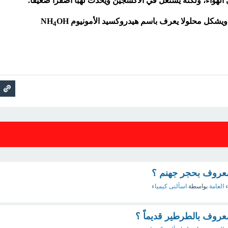
في الهواء، ولكنه يشتعل في الأكسجين ويحدث لهبا أصفرا ضعيفا.
 ويشكل محلولا يعرف باسم هيدروكسيد الأمونيوم NH
OH
4
لمعروف بحجر جهنم ؟
 العامة
بواسطة
اسألنى كيمياء
معروف بالطرطير قديماً ؟