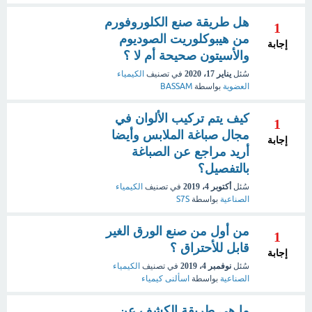
هل طريقة صنع الكلوروفورم
1
من هيبوكلوريت الصوديوم
إجابة
والأسيتون صحيحة أم لا ؟
سُئل
يناير 17، 2020
في تصنيف
الكيمياء
العضوية
بواسطة
BASSAM
كيف يتم تركيب الألوان في
1
مجال صباغة الملابس وأيضا
إجابة
أريد مراجع عن الصباغة
بالتفصيل؟
سُئل
أكتوبر 4، 2019
في تصنيف
الكيمياء
الصناعية
بواسطة
S7S
من أول من صنع الورق الغير
1
قابل للأحتراق ؟
إجابة
سُئل
نوفمبر 4، 2019
في تصنيف
الكيمياء
الصناعية
بواسطة
اسألنى كيمياء
ما هي طريقة الكشف عن