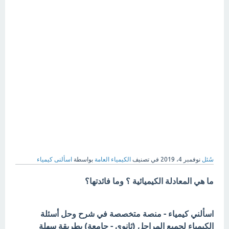
سُئل
نوفمبر 4، 2019
في تصنيف
الكيمياء العامة
بواسطة
اسألنى كيمياء
ما هي المعادلة الكيميائية ؟ وما فائدتها؟
اسألني كيمياء - منصة متخصصة في شرح وحل أسئلة
الكيمياء لجميع المراحل (ثانوي - جامعة) بطريقة سهلة