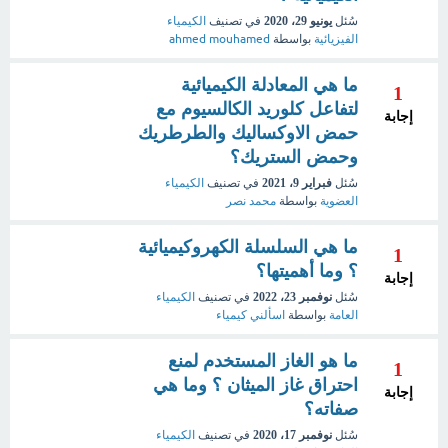
سُئل
يونيو 29، 2020
في تصنيف
الكيمياء
الفيزيائية
بواسطة
ahmed mouhamed
ما هي المعادلة الكيميائية
1
لتفاعل كلوريد الكالسيوم مع
إجابة
حمض الاوكساليك والطرطريك
وحمض الستريك؟
سُئل
فبراير 9، 2021
في تصنيف
الكيمياء
العضوية
بواسطة
محمد نصر
ما هي السلسلة الكهروكيميائية
1
؟ وما أهميتها؟
إجابة
سُئل
نوفمبر 23، 2022
في تصنيف
الكيمياء
العامة
بواسطة
اسألني كيمياء
ما هو الغاز المستخدم لمنع
1
احتراق غاز الميثان ؟ وما هي
إجابة
صفاته؟
سُئل
نوفمبر 17، 2020
في تصنيف
الكيمياء