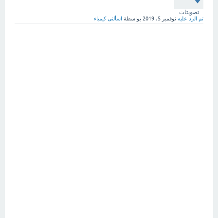
تصويتات
تم الرد عليه
نوفمبر 5، 2019
بواسطة
اسألنى كيمياء