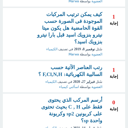
العضوية
بواسطة
Marwa
كيف يمكن ترتيب المركبات
1
الموجودة فى الصورة حسب
إجابة
القوة الحامضية هل يكون ميتا
نيترو بنزويك اسيد قبل بارا نيترو
بنزويك اسيد؟
سُئل
نوفمبر 8، 2019
في تصنيف
الكيمياء
العضوية
بواسطة
Marwa
رتب العناصر الآتية حسب
1
السالبية الكهربائية: F,Cl,N,H ؟
إجابة
سُئل
فبراير 27، 2020
في تصنيف
الكيمياء
العضوية
بواسطة
اسألني كيمياء
أرسم المركب الذي يحتوى
0
فقط على C , H بحيث تحتوى
إجابة
على كربونين sp2 وكربونة
واحدة sp؟