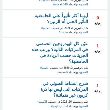
سُئل
فبراير 14، 2021
في تصنيف
الكيمياء
العضوية
بواسطة
Amira2040
أيهما أكثر تأثيراً على الحامضية
0
التأثير الحثي أم الرنين؟
إجابة
سُئل
فبراير 4، 2021
في تصنيف
الكيمياء
العضوية
بواسطة
Asoom
عيّن كل الهيدروجين الحمضي
1
في المركبات التالية؟ ورتب هذه
إجابة
الجزيئات حسب الزيادة فى
الحامضية؟
سُئل
نوفمبر 2، 2020
في تصنيف
الكيمياء
العضوية
بواسطة
emanali
شرح النشاط الضوئي في
1
المركبات التى ليس بها ذرة
إجابة
كربون غير متماثلة؟
سُئل
ديسمبر 26، 2022
في تصنيف
الكيمياء
العضوية
بواسطة
اسألني كيمياء