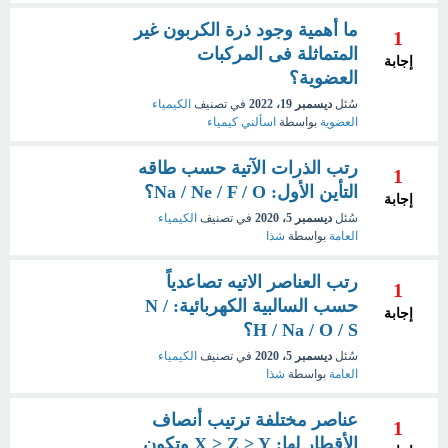
ما أهمية وجود ذرة الكربون غير
1
المتماثلة فى المركبات
إجابة
العضوية؟
سُئل
ديسمبر 19، 2022
في تصنيف
الكيمياء
العضوية
بواسطة
اسألني كيمياء
رتب الذرات الآتية حسب طاقه
1
التأين الأول: Na / Ne / F / O؟
إجابة
سُئل
ديسمبر 5، 2020
في تصنيف
الكيمياء
العامة
بواسطة
شذا
رتب العناصر الاتيه تصاعدياً
1
حسب السالبية الكهربائية: N /
إجابة
H / Na / O / S؟
سُئل
ديسمبر 5، 2020
في تصنيف
الكيمياء
العامة
بواسطة
شذا
عناصر مختلفة ترتيب أنصاف
1
الأقطار لها: X > Z > Y وتكون