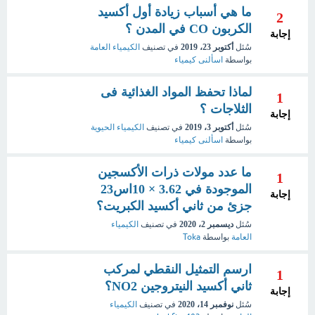
ما هي أسباب زيادة أول أكسيد
2
الكربون CO في المدن ؟
إجابة
سُئل
أكتوبر 23، 2019
في تصنيف
الكيمياء العامة
بواسطة
اسألنى كيمياء
لماذا تحفظ المواد الغذائية فى
1
الثلاجات ؟
إجابة
سُئل
أكتوبر 3، 2019
في تصنيف
الكيمياء الحيوية
بواسطة
اسألنى كيمياء
ما عدد مولات ذرات الأكسجين
1
الموجودة في 3.62 × 10اس23
إجابة
جزئ من ثاني أكسيد الكبريت؟
سُئل
ديسمبر 2، 2020
في تصنيف
الكيمياء
العامة
بواسطة
Toka
ارسم التمثيل النقطي لمركب
1
ثاني أكسيد النيتروجين NO2؟
إجابة
سُئل
نوفمبر 14، 2020
في تصنيف
الكيمياء