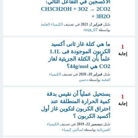
الاكسجين في التفاعل التالي:
CH3CH2OH + 3O2 → 2CO2
+ 3H2O
سُئل
فبراير 2، 2021
في تصنيف
الكيمياء العامة
بواسطة
ninja_07
ما هي كتلة غاز ثانى أكسيد
1
الكربون الموجودة فى 1.1L
إجابة
علماً بأن الكتلة الجزيئية لغاز
CO2 هي 44g/mol؟
سُئل
فبراير 18، 2020
في تصنيف
الكيمياء
العامة
بواسطة
دحمي
يستحيل عملياً أن نقيس بدقة
1
كمية الحرارة المنطلقة عند
إجابة
احتراق الكربون لتكوين غاز أول
أكسيد الكربون ؟
سُئل
ديسمبر 22، 2019
في تصنيف
الكيمياء
الفيزيائية
بواسطة
اسألني كيمياء